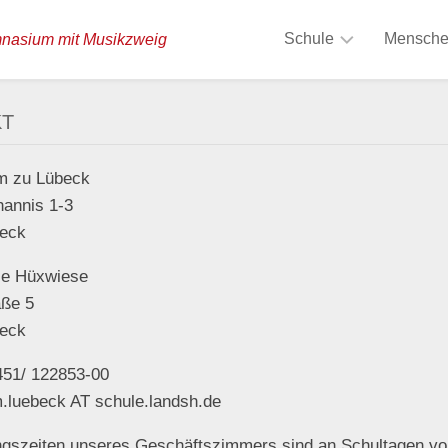
Schule
Mensch
mnasium mit Musikzweig
Musikzweig
Schullei
KT
Tagesstruktur
Verwalt
m zu Lübeck
Schule
Kollegi
hannis 1-3
ohne
Rassismus
Schulsoz
eck
Gesunde
Beratun
le Hüxwiese
Schule
aße 5
Schüler:
Digitale
eck
Medien
Schulelt
451/ 122853-00
Gebäude
Schulve
.luebeck AT schule.landsh.de
Zeitsprünge
ngszeiten unseres Geschäftszimmers sind an Schultagen vo