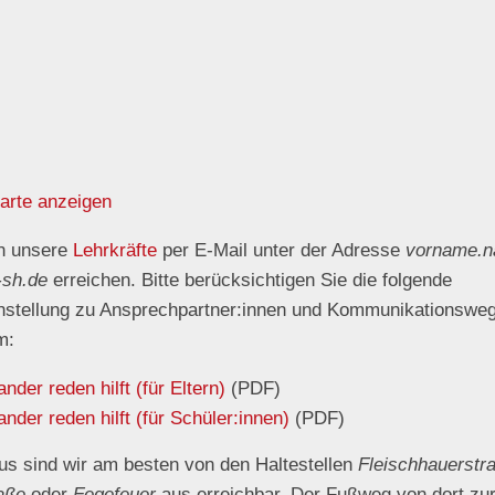
arte anzeigen
n unsere
Lehrkräfte
per E-Mail unter der Adresse
vorname.
-sh.de
erreichen. Bitte berücksichtigen Sie die folgende
tellung zu Ansprechpartner:innen und Kommunikationswe
m:
ander reden hilft (für Eltern)
(PDF)
ander reden hilft (für Schüler:innen)
(PDF)
us sind wir am besten von den Haltestellen
Fleischhauerstr
aße
oder
Fegefeuer
aus erreichbar. Der Fußweg von dort zu