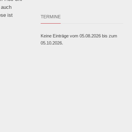
Ensembles
Auslandsaufenthalte
 auch
Berufliche
se ist
TERMINE
Feste,
Orientierung
Konzerte
und
Keine Einträge vom 05.08.2026 bis zum
Ausstellungen
05.10.2026.
Fest
gehalten
Sportveranstaltungen