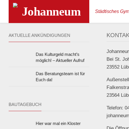
Skip
to
Städtisches Gy
content
KONTA
AKTUELLE ANKÜNDIGUNGEN
Johanneu
Das Kulturgeld macht’s
Bei St. Jo
möglich! – Aktueller Aufruf
23552 Lüb
Das Beratungsteam ist für
Außenstel
Euch da!
Falkenstr
23564 Lüb
BAUTAGEBUCH
Telefon: 0
johanneum
Hier war mal ein Kloster
Die Öffnu