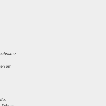
nachname
gen am
aße
,
r Schule