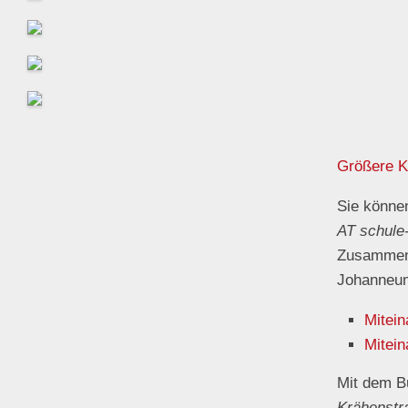
Größere K
Sie könne
AT schule
Zusammens
Johanneu
Mitein
Mitein
Mit dem B
Krähenstr