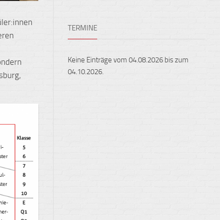
Ensembles
Auslandsaufenthalte
Berufliche
ler:innen
TERMINE
Feste,
Orientierung
eren
Konzerte
und
Keine Einträge vom 04.08.2026 bis zum
Ausstellungen
sondern
04.10.2026.
gsburg,
Fest
gehalten
Sportveranstaltungen