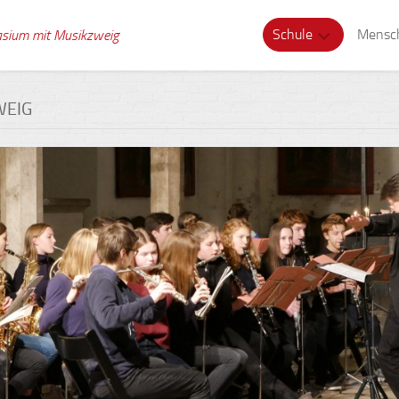
Schule
Mensc
asium mit Musikzweig
Musikzweig
Schull
WEIG
Tagesstruktur
Verwa
Schule
Kolle
ohne
Rassismus
Schuls
Gesunde
Berat
Schule
Schül
Digitale
Medien
Schule
Gebäude
Schul
Zeitsprünge