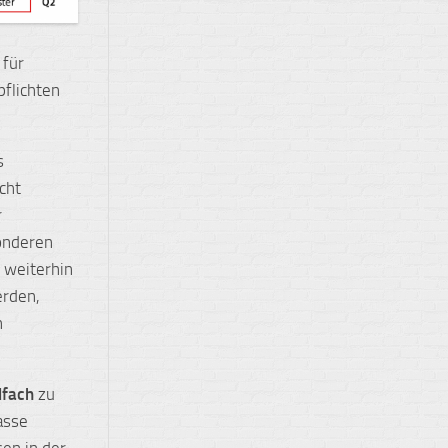
 für
flichten
s
cht
r
onderen
 weiterhin
erden,
n
ilfach
zu
asse
en in der