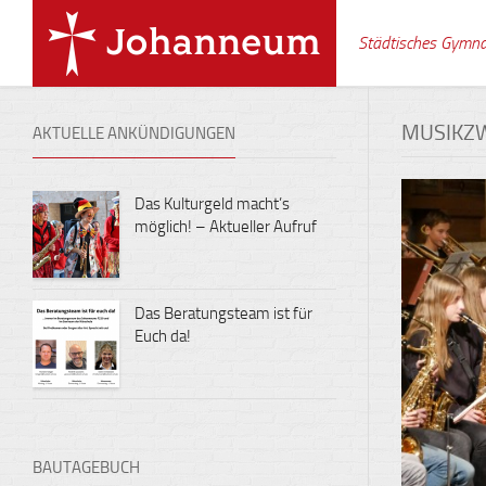
Skip
to
Städtisches Gymn
content
MUSIKZ
AKTUELLE ANKÜNDIGUNGEN
Das Kulturgeld macht’s
möglich! – Aktueller Aufruf
Das Beratungsteam ist für
Euch da!
BAUTAGEBUCH