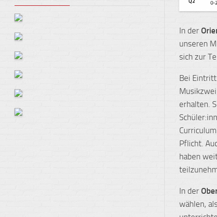
In der
Orie
unseren Mu
sich zur T
Bei Eintrit
Musikzwei
erhalten. 
Schüler:i
Curriculum
Pflicht. A
haben weit
teilzuneh
In der
Obe
wählen, als
unterricht