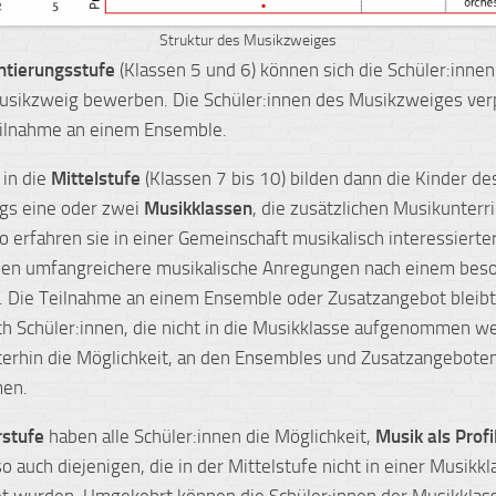
Struktur des Musikzweiges
ntierungsstufe
(Klassen 5 und 6) können sich die Schüler:innen
sikzweig bewerben. Die Schüler:innen des Musikzweiges verp
eilnahme an einem Ensemble.
t in die
Mittelstufe
(Klassen 7 bis 10) bilden dann die Kinder de
gs eine oder zwei
Musikklassen
, die zusätzlichen Musikunterri
So erfahren sie in einer Gemeinschaft musikalisch interessierte
nnen umfangreichere musikalische Anregungen nach einem bes
. Die Teilnahme an einem Ensemble oder Zusatzangebot bleibt
uch Schüler:innen, die nicht in die Musikklasse aufgenommen w
erhin die Möglichkeit, an den Ensembles und Zusatzangebote
men.
rstufe
haben alle Schüler:innen die Möglichkeit,
Musik als Prof
o auch diejenigen, die in der Mittelstufe nicht in einer Musikkl
et wurden. Umgekehrt können die Schüler:innen der Musikklass