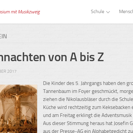
Schule
Mensc
asium mit Musikzweig
Musikzweig
Schull
EIN
Tagesstruktur
Verwa
nachten von A bis Z
Schule
Kolle
ohne
Rassismus
Schuls
BER 2017
Gesunde
Berat
Die Kinder des 5. Jahrgangs haben den gr
Schule
Tannenbaum im Foyer geschmückt, morge
Schül
Digitale
ziehen die Nikolausbläser durch die Schule
Medien
Schule
Küche wird rechtzeitig zum Keksebacken e
und am Freitag erklingt die Adventsmusik
Gebäude
Schul
Aus dieser Stimmung heraus hat Josefin G
Zeitsprünge
aus der Presse-AG ein Alphabetgedicht zu