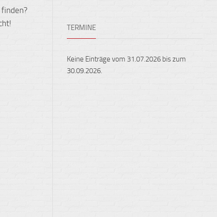
Ensembles
 finden?
Auslandsaufenthalte
Berufliche
cht!
TERMINE
Feste,
Orientierung
Konzerte
und
Keine Einträge vom 31.07.2026 bis zum
Ausstellungen
30.09.2026.
Fest
gehalten
Sportveranstaltungen