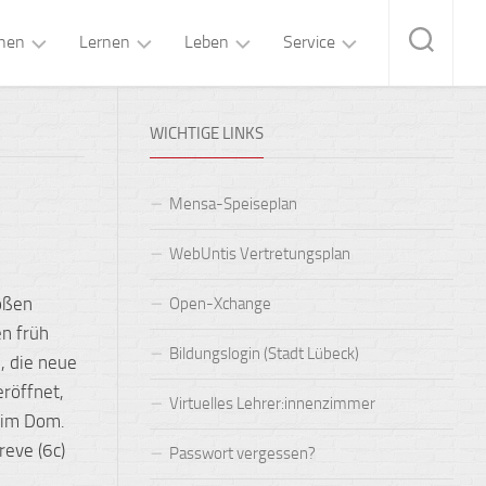
hen
Lernen
Leben
Service
eitung
Fachunterricht
Mensa
Kontakt
WICHTIGE LINKS
„Brandt’s“
ltung
Forschen
Kalender
&
OGS-
Lernen
Betreuung
gium
Pläne
Mensa-Speiseplan
Lernen+
Arbeitsgemeinschaften
ozialarbeit
Formulare
WebUntis Vertretungsplan
Oberstufe
Schulsanitätsdienst
ungsteam
Buchempfehlungen
oßen
Open-Xchange
n früh
MINT-
Klassen-
er:innenvertretung
FAQs
Bildungslogin (Stadt Lübeck)
Fächer
und
, die neue
Studienfahrten
lternbeirat
IT-
röffnet,
Fremdsprachen
Handbuch
Virtuelles Lehrer:innenzimmer
 im Dom.
Proben-
verein
und
Wahlpflichtunterricht
reve (6c)
Passwort vergessen?
Konzertreisen