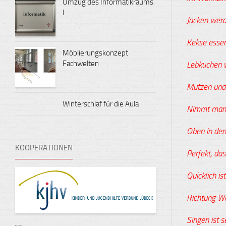
Umzug des Informatikraums
I
Jacken werd
Kekse essen 
Möblierungskonzept
Fachwelten
Lebkuchen w
Mutzen und
Winterschlaf für die Aula
Nimmt man 
Oben in de
KOOPERATIONEN
Perfekt, da
Quicklich ist
Richtung We
Singen ist se