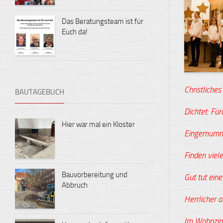
Das Beratungsteam ist für
Euch da!
Christliche
BAUTAGEBUCH
Dichtet: Für
Hier war mal ein Kloster
Eingemumme
Finden viel
Bauvorbereitung und
Gut tut eine
Abbruch
Herrlicher a
Im Wohnzimm