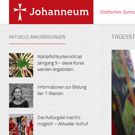
Skip
to
Städtisches Gymn
content
TAGESS
AKTUELLE ANKÜNDIGUNGEN
Wahlpflichtunterricht ab
Jahrgang 9 – diese Kurse
werden angeboten
Informationen zur Bildung
der 7. Klassen
Das Kulturgeld macht’s
möglich! – Aktueller Aufruf