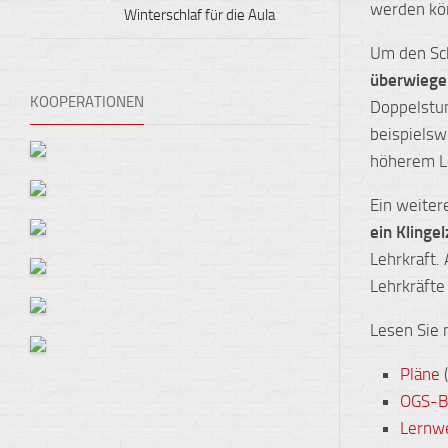
werden kö
Winterschlaf für die Aula
Um den Sch
überwiege
KOOPERATIONEN
Doppelstun
beispielsw
höherem L
Ein weiter
ein Klinge
Lehrkraft.
Lehrkräfte 
Lesen Sie
Pläne
(
OGS-B
Lernw