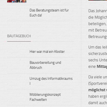
Das Beratungsteam ist für
Das Johan
Euch da!
die Möglic
beteiligen
mit Betreu
BAUTAGEBUCH
Betreuungs
Um das lei
Hier war mal ein Kloster
sicherzust
sechs Unter
Bauvorbereitung und
eine
Mitta
Abbruch
Da viele u
Umzug des Informatikraums
(Sportverei
I
möglichst
Möblierungskonzept
haben ergi
Fachwelten
damit auch