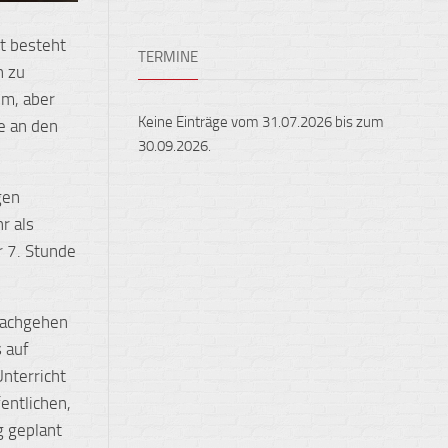
Ensembles
Auslandsaufenthalte
Berufliche
ht besteht
TERMINE
Feste,
Orientierung
n zu
Konzerte
mm, aber
und
Keine Einträge vom 31.07.2026 bis zum
Ausstellungen
e an den
30.09.2026.
Fest
gehalten
gen
r als
Sportveranstaltungen
r 7. Stunde
 nachgehen
s auf
nterricht
fentlichen,
g geplant