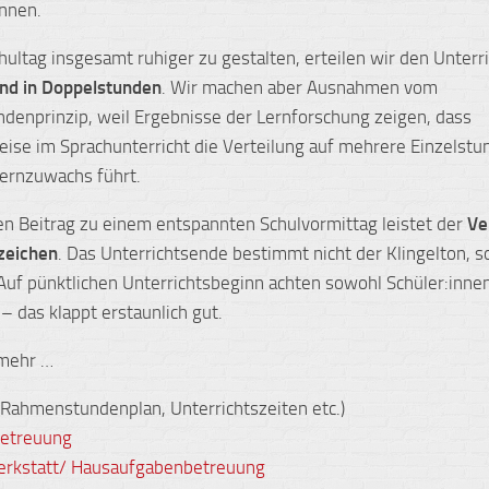
nnen.
ultag insgesamt ruhiger zu gestalten, erteilen wir den Unterr
nd in Doppelstunden
. Wir machen aber Ausnahmen vom
denprinzip, weil Ergebnisse der Lernforschung zeigen, dass
eise im Sprachunterricht die Verteilung auf mehrere Einzelstu
ernzuwachs führt.
en Beitrag zu einem entspannten Schulvormittag leistet der
Ve
lzeichen
. Das Unterrichtsende bestimmt nicht der Klingelton, s
 Auf pünktlichen Unterrichtsbeginn achten sowohl Schüler:innen
– das klappt erstaunlich gut.
 mehr …
Rahmenstundenplan, Unterrichtszeiten etc.)
etreuung
erkstatt/ Hausaufgabenbetreuung