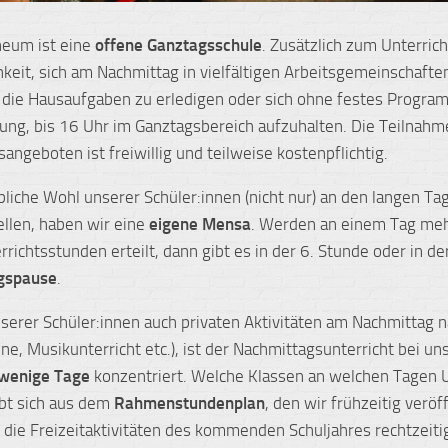
neum ist eine
offene Ganztagsschule
. Zusätzlich zum Unterric
hkeit, sich am Nachmittag in vielfältigen Arbeitsgemeinschafte
, die Hausaufgaben zu erledigen oder sich ohne festes Progra
ung, bis 16 Uhr im Ganztagsbereich aufzuhalten. Die Teilnahm
angeboten ist freiwillig und teilweise kostenpflichtig.
bliche Wohl unserer Schüler:innen (nicht nur) an den langen Ta
ellen, haben wir eine
eigene Mensa
. Werden an einem Tag meh
richtsstunden erteilt, dann gibt es in der 6. Stunde oder in de
gspause
.
nserer Schüler:innen auch privaten Aktivitäten am Nachmittag
ne, Musikunterricht etc.), ist der Nachmittagsunterricht bei un
 wenige Tage
konzentriert. Welche Klassen an welchen Tagen U
bt sich aus dem
Rahmenstundenplan
, den wir frühzeitig veröf
 die Freizeitaktivitäten des kommenden Schuljahres rechtzeiti