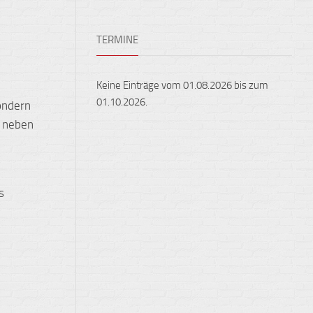
Ensembles
Auslandsaufenthalte
Berufliche
TERMINE
Feste,
Orientierung
Konzerte
und
Keine Einträge vom 01.08.2026 bis zum
Ausstellungen
01.10.2026.
sondern
Fest
g neben
gehalten
Sportveranstaltungen
s