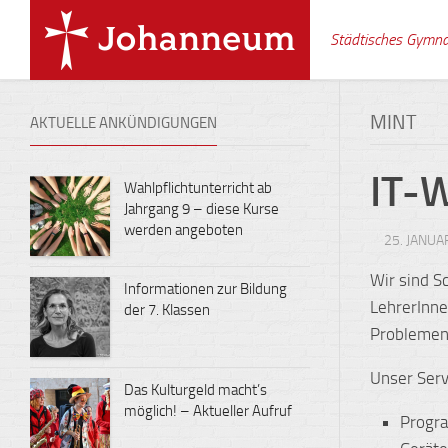
Skip
to
Städtisches Gymn
content
MINT
AKTUELLE ANKÜNDIGUNGEN
IT-
Wahlpflichtunterricht ab
Jahrgang 9 – diese Kurse
werden angeboten
25. JANUA
Wir sind S
Informationen zur Bildung
LehrerInne
der 7. Klassen
Problemen
Unser Serv
Das Kulturgeld macht’s
möglich! – Aktueller Aufruf
Progra