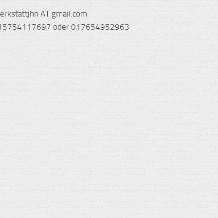
werkstattjhn AT gmail.com
 015754117697 oder 017654952963