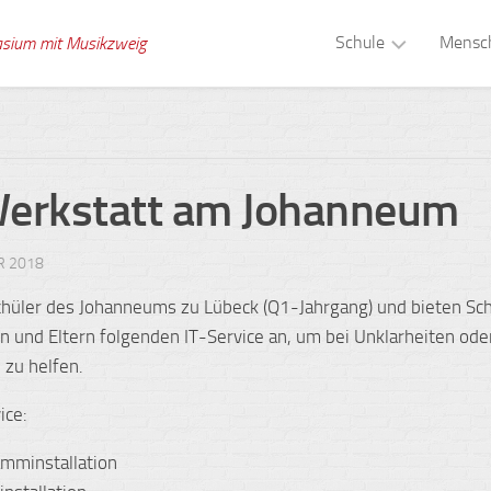
Schule
Mensc
asium mit Musikzweig
Musikzweig
Schull
Tagesstruktur
Verwa
Werkstatt am Johanneum
Schule
Kolle
ohne
Rassismus
Schuls
R 2018
Gesunde
Berat
chüler des Johanneums zu Lübeck (Q1-Jahrgang) und bieten Sch
Schule
n und Eltern folgenden IT-Service an, um bei Unklarheiten ode
Schül
Digitale
 zu helfen.
Medien
Schule
ice:
Gebäude
Schul
mminstallation
Zeitsprünge