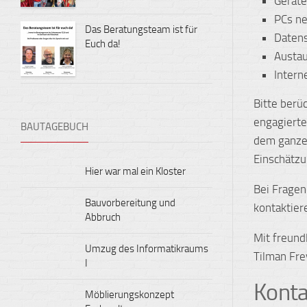
Geräte
PCs ne
Das Beratungsteam ist für
Daten
Euch da!
Austa
Intern
Bitte berü
engagierte
BAUTAGEBUCH
dem ganzen
Einschätzu
Hier war mal ein Kloster
Bei Fragen
Bauvorbereitung und
kontaktier
Abbruch
Mit freund
Umzug des Informatikraums
Tilman Fre
I
Konta
Möblierungskonzept