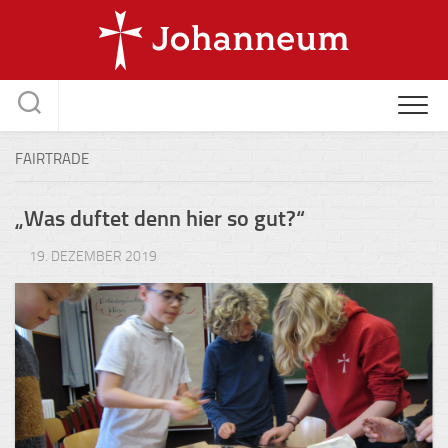
Skip
to
content
FAIRTRADE
„Was duftet denn hier so gut?“
19. DEZEMBER 2019