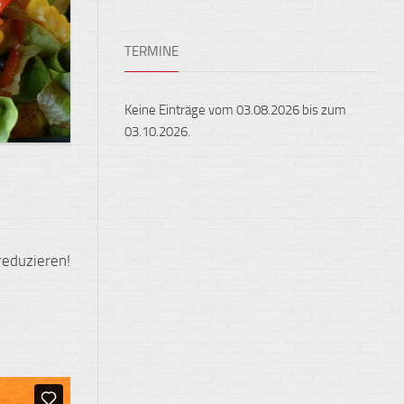
Ensembles
Auslandsaufenthalte
Berufliche
TERMINE
Feste,
Orientierung
Konzerte
und
Keine Einträge vom 03.08.2026 bis zum
Ausstellungen
03.10.2026.
Fest
gehalten
Sportveranstaltungen
reduzieren!