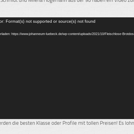
or: Format(s) not supported or source(s) not found
erladen: https://www.johanneum-luebeck.de/wp-content/uploads/2021/10/Fleischlose-Brotd
rden die besten Klasse oder Profile mit tollen Preisen! Es lohn