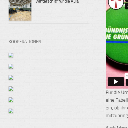
Winterschlaf für die Aula
KOOPERATIONEN
Für die U
eine Tabell
ein, ob ih
mitzubring
Auch Mara