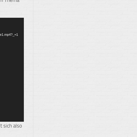
ose1.mp4?_=1
t sich also