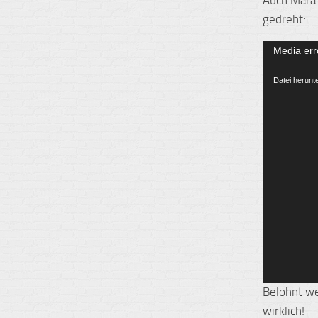
gedreht:
Video-
Media err
Player
Datei herunt
Belohnt we
wirklich!