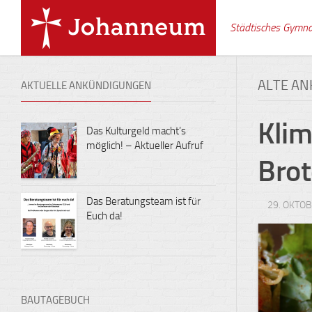
Skip
to
Städtisches Gymn
content
ALTE A
AKTUELLE ANKÜNDIGUNGEN
Klim
Das Kulturgeld macht’s
möglich! – Aktueller Aufruf
Bro
Das Beratungsteam ist für
29. OKTO
Euch da!
BAUTAGEBUCH