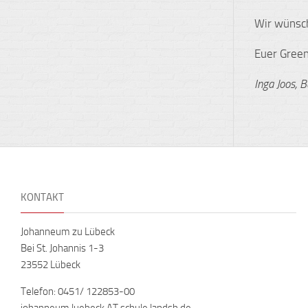
Wir wünsch
Euer Gree
Inga Joos, 
KONTAKT
Johanneum zu Lübeck
Bei St. Johannis 1-3
23552 Lübeck
Telefon: 0451/ 122853-00
johanneum.luebeck AT schule.landsh.de