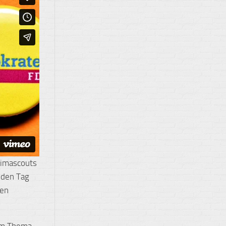
limascouts
jeden Tag
sen
um Thema