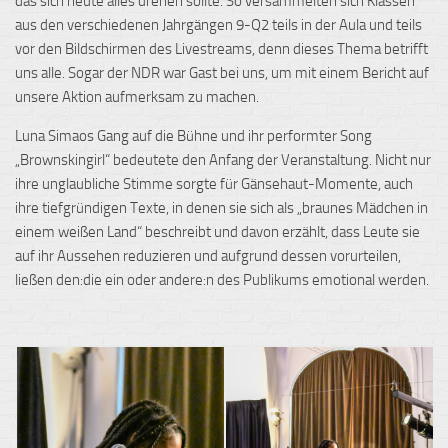
das sich heute alles drehen sollte. So versammelten sich Klassen
aus den verschiedenen Jahrgängen
9-Q2
teils in der Aula und teils
vor den Bildschirmen des
Livestreams
, denn dieses Thema betrifft
uns alle. Sogar der NDR war Gast bei uns, um mit einem Bericht auf
unsere Aktion aufmerksam zu machen.
Luna
Simaos
Gang auf die Bühne und ihr
performter
Song
„Brownskingirl“ bedeutete den Anfang der Veranstaltung. Nicht nur
ihre unglaubliche Stimme sorgte für Gänsehaut-Momente, auch
ihre tiefgründigen Texte, in denen sie sich als „braunes Mädchen in
einem weißen Land“ beschreibt und davon erzählt, dass Leute sie
auf ihr Aussehen reduzieren und aufgrund dessen
vorurteilen
,
ließen den:die ein oder andere:n des Publikums emotional werden.