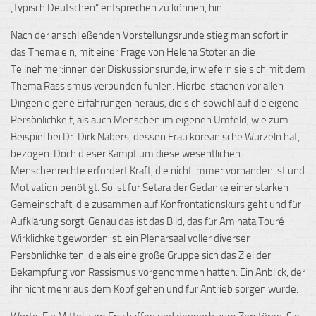
„typisch Deutschen“ entsprechen zu können, hin.
Nach der anschließenden Vorstellungsrunde stieg man sofort in
das Thema ein, mit einer Frage von Helena Stöter an die
Teilnehmer:innen der Diskussionsrunde, inwiefern sie sich mit dem
Thema Rassismus verbunden fühlen. Hierbei stachen vor allen
Dingen eigene Erfahrungen heraus, die sich sowohl auf die eigene
Persönlichkeit, als auch Menschen im eigenen Umfeld, wie zum
Beispiel bei Dr. Dirk Nabers, dessen Frau koreanische Wurzeln hat,
bezogen. Doch dieser Kampf um diese wesentlichen
Menschenrechte erfordert Kraft, die nicht immer vorhanden ist und
Motivation benötigt. So ist für Setara der Gedanke einer starken
Gemeinschaft, die zusammen auf Konfrontationskurs geht und für
Aufklärung sorgt. Genau das ist das Bild, das für Aminata Touré
Wirklichkeit geworden ist: ein Plenarsaal voller diverser
Persönlichkeiten, die als eine große Gruppe sich das Ziel der
Bekämpfung von Rassismus vorgenommen hatten. Ein Anblick, der
ihr nicht mehr aus dem Kopf gehen und für Antrieb sorgen würde.