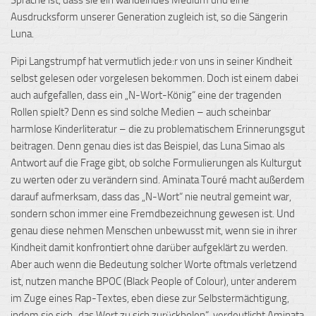
Ausdrucksform unserer Generation zugleich ist, so die Sängerin
Luna.
Pipi Langstrumpf hat vermutlich jede:r von uns in seiner Kindheit
selbst gelesen oder vorgelesen bekommen. Doch ist einem dabei
auch aufgefallen, dass ein „N-Wort-König“ eine der tragenden
Rollen spielt? Denn es sind solche Medien – auch scheinbar
harmlose Kinderliteratur – die zu problematischem Erinnerungsgut
beitragen. Denn genau dies ist das Beispiel, das Luna Simao als
Antwort auf die Frage gibt, ob solche Formulierungen als Kulturgut
zu werten oder zu verändern sind. Aminata Touré macht außerdem
darauf aufmerksam, dass das „N-Wort“ nie neutral gemeint war,
sondern schon immer eine Fremdbezeichnung gewesen ist. Und
genau diese nehmen Menschen unbewusst mit, wenn sie in ihrer
Kindheit damit konfrontiert ohne darüber aufgeklärt zu werden.
Aber auch wenn die Bedeutung solcher Worte oftmals verletzend
ist, nutzen manche BPOC (Black People of Colour), unter anderem
im Zuge eines Rap-Textes, eben diese zur Selbstermächtigung,
indem sie sich „das Wort zu sich zurückholen“, verdeutlicht Aminata