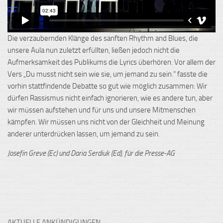
Die verzaubernden Klänge des sanften
Rhythm
and
Blues, die
unsere Aula nun zuletzt erfüllten, ließen jedoch nicht die
Aufmerksamkeit des Publikums die
Lyrics
überhören. Vor allem der
Vers „Du musst nicht sein wie sie, um jemand zu sein.“ fasste die
vorhin stattfindende Debatte so gut wie möglich zusammen: Wir
dürfen Rassismus nicht einfach ignorieren, wie es andere tun, aber
wir müssen aufstehen und für uns und unsere Mitmenschen
kämpfen. Wir müssen uns nicht von der Gleichheit und Meinung
anderer unterdrücken lassen, um jemand zu sein.
Josefin
Greve
(Ec
) und
Daria
Serdiuk
(
Ed
), für die Presse-AG
AKTUELLE ANKÜNDIGUNGEN