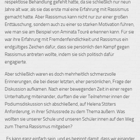
respektlose Behandlung gefehlt hatte, da sie schließlich nur neun
Jahre alt war, als sie das erste mal eine Erfahrung mit Rassismus
gemacht hatte. Aber Rassismus kann nicht nur zur einer großen
Enttäuschung, sondern auch zu einer so starken Motivation führen,
wie man sie am Beispiel
von Aminata Touré erkennen kann. Für sie
war ihre Erfahrung mit Fremdenfeindlichkeit und Rassismus ein
endgültiges Zeichen dafür, dass sie persönlich den Kampf gegen
Rassismus antreten wollte, indem sie sich politisch dafür
engagierte.
Aber schließlich waren es doch mehrheitlich schmerzvolle
Erinnerungen, die bei dieser letzten, eher persönlichen, Frage der
Diskussion aufkamen. Nach einer bewegenden Zeit in einer regen
Unterhaltung miteinander, durften die vier Teilnehmer:innen der
Podiumsdiskussion sich abschließend, auf
Helena
Stöters
Anforderung, in ihrer Schlussrede zu dem Thema äußern. Was
wollten sie unserer Schule und unseren Schüler:innen auf den Weg
zum Thema Rassismus mitgeben?
„Es kann ganz einfach sein, und es beginnt damit, dass wir einander