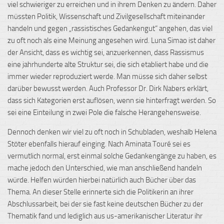
viel schwieriger zu erreichen und in ihrem Denken zu ändern. Daher
müssten Politik, Wissenschaft und Zivilgesellschaft miteinander
handeln und gegen „rassistisches Gedankengut“ angehen, das viel
zu oft noch als eine Meinung angesehen wird. Luna Simao ist daher
der Ansicht, dass es wichtig sei, anzuerkennen, dass Rassismus
eine jahrhunderte alte Struktur sei, die sich etabliert habe und die
immer wieder reproduziert werde. Man müsse sich daher selbst
darüber bewusst werden. Auch Professor Dr. Dirk Nabers erklärt,
dass sich Kategorien erst auflösen, wenn sie hinterfragt werden. So
sei eine Einteilung in zwei Pole die falsche Herangehensweise.
Dennoch denken wir viel zu oft noch in Schubladen, weshalb Helena
Stöter ebenfalls
hierauf
einging. Nach Aminata Touré sei es
vermutlich normal, erst einmal solche Gedankengänge zu haben, es
mache jedoch den Unterschied, wie man anschließend handeln
würde. Helfen würden hierbei natürlich auch Bücher über das
Thema. An dieser Stelle erinnerte sich die Politikerin an ihrer
Abschlussarbeit, bei der sie fast keine deutschen Bücher zu der
Thematik fand und lediglich aus us-amerikanischer Literatur ihr