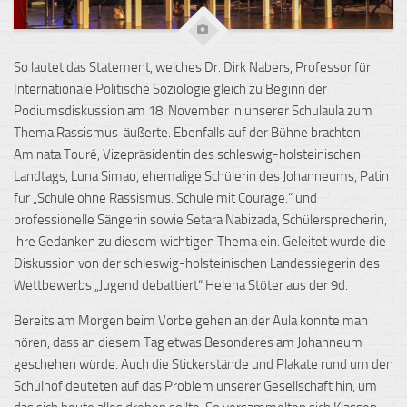
So lautet das Statement, welches Dr. Dirk
Nabers
, Professor für
Internationale Politische Soziologie gleich zu Beginn der
Podiumsdiskussion am 18. November in unserer Schulaula zum
Thema Rassismus äußerte. Ebenfalls auf der Bühne brachten
Aminata
Touré
, Vizepräsidentin des
schleswig-holsteinischen
Landtags,
Luna
Simao
, ehemalige Schülerin des
Johanneums
, Patin
für „Schule ohne Rassismus. Schule mit Courage.“ und
professionelle Sängerin sowie
Setara
Nabizada
, Schülersprecherin
,
ihre Gedanken zu diesem wichtigen Thema ein. Geleitet wurde die
Diskussion von der
schleswig-holsteinischen Landessiegerin
des
Wettbewerbs „Jugend debattiert“
Helena Stöter aus
der
9d.
Bereits am Morgen beim Vorbeigehen an der Aula konnte man
hören, dass an diesem Tag etwas Besonderes am
Johanneum
geschehen würde. Auch die
Stickerstände
und Plakate rund um den
Schulhof deuteten auf das Problem unserer Gesellschaft hin, um