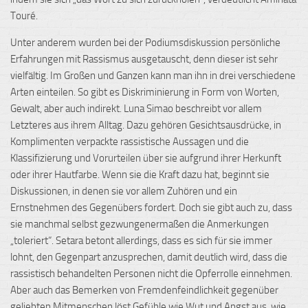
Touré.
Unter anderem wurden bei der Podiumsdiskussion persönliche
Erfahrungen mit Rassismus ausgetauscht, denn dieser ist sehr
vielfältig. Im Großen und Ganzen kann man ihn in drei verschiedene
Arten einteilen. So gibt es Diskriminierung in Form von Worten,
Gewalt, aber auch indirekt. Luna Simao beschreibt vor allem
Letzteres aus ihrem Alltag. Dazu gehören Gesichtsausdrücke, in
Komplimenten verpackte rassistische Aussagen und die
Klassifizierung und Vorurteilen über sie aufgrund ihrer Herkunft
oder ihrer Hautfarbe. Wenn sie die Kraft dazu hat, beginnt sie
Diskussionen, in denen sie vor allem Zuhören und ein
Ernstnehmen des Gegenübers fordert. Doch sie gibt auch zu, dass
sie manchmal selbst gezwungenermaßen die Anmerkungen
„toleriert“. Setara betont allerdings, dass es sich für sie immer
lohnt, den Gegenpart anzusprechen, damit deutlich wird, dass die
rassistisch behandelten Personen nicht die Opferrolle einnehmen.
Aber auch das Bemerken von Fremdenfeindlichkeit gegenüber
geliebten Mitmenschen löst Gefühle wie Wut und Angst aus, wie