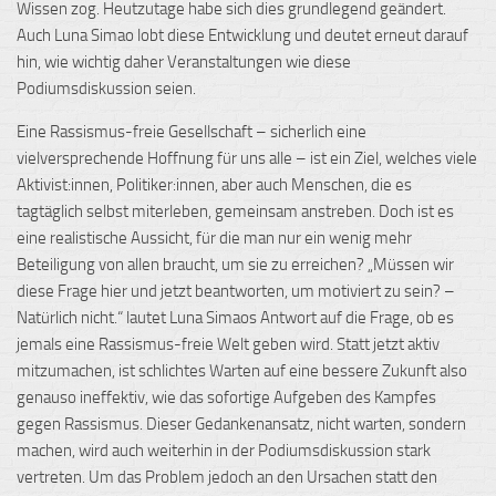
Wissen zog. Heutzutage habe sich dies grundlegend geändert.
Auch Luna Simao lobt diese Entwicklung und deutet erneut darauf
hin, wie wichtig daher Veranstaltungen wie diese
Podiumsdiskussion seien.
Eine Rassismus-freie Gesellschaft – sicherlich eine
vielversprechende Hoffnung für uns alle – ist ein Ziel, welches viele
Aktivist:innen, Politiker:innen, aber auch Menschen, die es
tagtäglich selbst miterleben, gemeinsam anstreben. Doch ist es
eine realistische Aussicht, für die man nur ein wenig mehr
Beteiligung von allen braucht, um sie zu erreichen? „Müssen wir
diese Frage hier und jetzt beantworten, um motiviert zu sein? –
Natürlich nicht.“ lautet Luna Simaos Antwort auf die Frage, ob es
jemals eine Rassismus-freie Welt geben wird. Statt jetzt aktiv
mitzumachen, ist schlichtes Warten auf eine bessere Zukunft also
genauso ineffektiv, wie das sofortige Aufgeben des Kampfes
gegen Rassismus. Dieser Gedankenansatz, nicht warten, sondern
machen, wird auch weiterhin in der Podiumsdiskussion stark
vertreten. Um das Problem jedoch an den Ursachen statt den