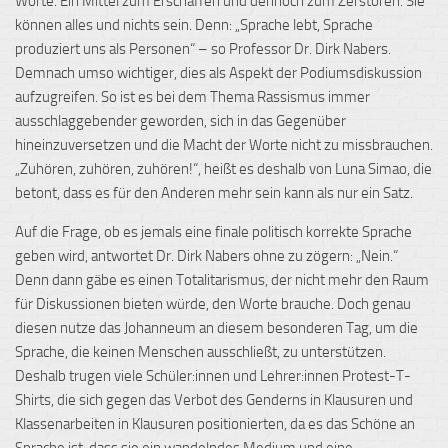
Worte. Ein Mittel zum Erschaffen und dennoch zum Zerstören. Sie
können alles und nichts sein.
Denn: „Sprache lebt, Sprache
produziert uns als Personen“ – so Professor Dr. Dirk Nabers.
Demnach umso wichtiger, dies als Aspekt der Podiumsdiskussion
aufzugreifen. So ist es bei dem Thema Rassismus immer
ausschlaggebender geworden, sich in das Gegenüber
hineinzuversetzen und die Macht der Worte nicht zu missbrauchen.
„Zuhören, zuhören, zuhören!“, heißt es deshalb von Luna Simao, die
betont, dass es für den Anderen mehr sein kann als nur ein Satz.
Auf die Frage, ob es jemals eine finale politisch korrekte Sprache
geben wird, antwortet Dr. Dirk Nabers ohne zu zögern: „Nein.“
Denn dann gäbe es einen Totalitarismus, der nicht mehr den Raum
für Diskussionen bieten würde, den Worte brauche. Doch genau
diesen nutze das Johanneum an diesem besonderen Tag, um die
Sprache, die keinen Menschen ausschließt, zu unterstützen.
Deshalb trugen viele Schüler:innen und Lehrer:innen Protest-T-
Shirts, die sich gegen das Verbot des Genderns in Klausuren und
Klassenarbeiten in Klausuren positionierten, da es das Schöne an
Sprache ist, dass sie ein wandelndes Medium und eine