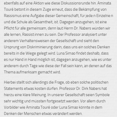
ebenfalls auf eine Aktion wie diese Diskussionsrunde hin. Aminata
Touré betont in diesem Zuge erneut, dass die Bekämpfung von
Rassismus eine Aufgabe dieser Gemeinschaft, für jede:n Einzelne:n
und die Schule als Gesamtheit, ist. Dagegen anzugehen, ist eine
Pflicht für alle gemeinsam, denn laut Herrn Dr. Nabers würden wir
alle lernen, Rassist:innen zu sein. Der Professor analysiert unter
anderem Verhaltensweisen der Gesellschaft und sieht den
Ursprung von Diskriminierung darin, dass uns ein solches Denken
bereits in die Wiege gelegt wird. Luna Simao findet deshalb, dass
es nur Hand in Hand möglich ist, dagegen anzugehen, wie es unter
anderem durch Tage wie diese der Fall sein kann, an denen auf das
Thema aufmerksam gemacht wird.
Hierbei stellt sich allerdings die Frage, ob eben solche politischen
Statements etwas kosten dürfen. Professor Dr. Dirk Nabers hat
hierzu eine klare Meinung. In unserer Gesellschaft seien Symbole
sehr wichtig und müssten fortgesetzt werden. Vor allem durch
Vorbilder wie Aminata Touré oder Luna Simao könnte in dem
Denken der Menschen etwas verändert werden.