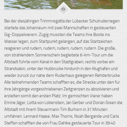
Bei der diesjährigen Trimmregatta der Lübecker Schulruderriegen
startete das Johanneum mit zwei Mannschaften in gesteuerten
Gig-Doppelvierern. Zügig mussten die Teams ihre Boote ins
Wasser legen, zum Startpunkt gelangen, auf das Startzeichen
reagieren und rudern, rudern, rudern, rudern, rudern. Die große,
von strahlendem Sonnenschein begleitete 6-km-Tour um die
Altstadt führte vom Kanal in den Stadtgraben, rechts vorbei am
Strandsalon, unter der Hubbrücke hindurch in den Klughafen und
wieder zurück zur nahe dem Ruderhaus gelegenen Rehderbrücke.
Alle teilnehmenden Teams schafften es, die Strecke unter den für
ihre Jahrgänge vorgeschriebenen Zeitgrenzen zu absolvieren und
erzielten somit den ersten Platz. Im gemischten Vierer haben
Emine Jäger, Lotta von Lobenstein, Jan Gerber und Dorian Green die
Altstadt mit ihrem Steuermann Tim Burhorn in 31 Minuten
umfahren. Lennard Haase, Max Thorns, Noah Bergande und Carla
Steffen schafften die von Frau Dahlke gesteuerte Tour in 39:40