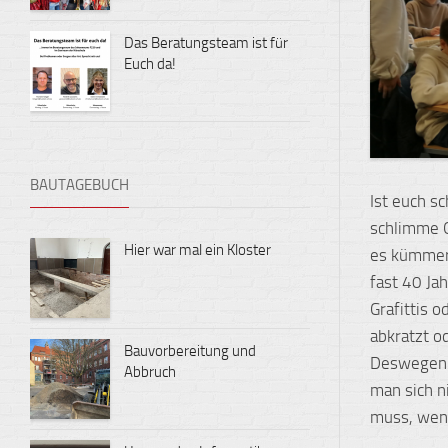
Das Beratungsteam ist für
Euch da!
BAUTAGEBUCH
Ist euch sc
schlimme G
Hier war mal ein Kloster
es kümmert
fast 40 Ja
Grafittis 
abkratzt o
Bauvorbereitung und
Deswegen w
Abbruch
man sich n
muss, wenn