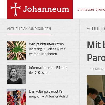
Skip
to
Städtisches Gymn
content
SCHULE 
AKTUELLE ANKÜNDIGUNGEN
Mit 
Wahlpflichtunterricht ab
Jahrgang 9 – diese Kurse
werden angeboten
Paro
Informationen zur Bildung
19. MÄRZ
der 7. Klassen
Das Kulturgeld macht’s
möglich! – Aktueller Aufruf