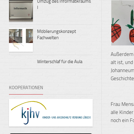
Umzug des Informatikraums
I
Möblierungskonzept
Fachwelten
Außerdem 
Winterschlaf für die Aula
alt ist, u
Johanneum.
Geschichte
KOOPERATIONEN
Frau Mensa
alle Kinde
noch ein F