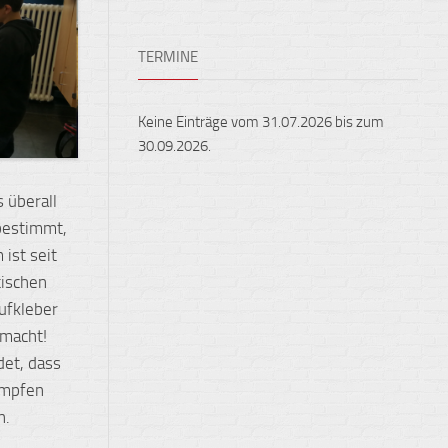
Ensembles
Auslandsaufenthalte
Berufliche
TERMINE
Feste,
Orientierung
Konzerte
und
Keine Einträge vom 31.07.2026 bis zum
Ausstellungen
30.09.2026.
Fest
gehalten
s überall
Sportveranstaltungen
 bestimmt,
ist seit
tischen
Aufkleber
emacht!
det, dass
ämpfen
n.