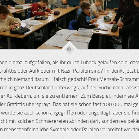
hon einmal aufgefallen, als ihr durch Lübeck gelaufen seid, das
rafittis oder Aufkleber mit Nazi-Parolen sind? Ihr denkt jetzt
 sich niemand darum… falsch gedacht! Frau Mensah-Schramm 
hren in ganz Deutschland unterwegs, auf der Suche nach rassis
oder Aufklebern, um sie zu entfernen. Zum Beispiel, indem sie 
der Grafittis übersprayt. Das hat sie schon fast 100.000 mal g
urde sie auch schon angegriffen oder angeklagt, aber sie fin
icht mit solchen Schmierereien abfinden darf, sondern es bek
 menschenfeindliche Symbole oder Parolen verbreitet werde