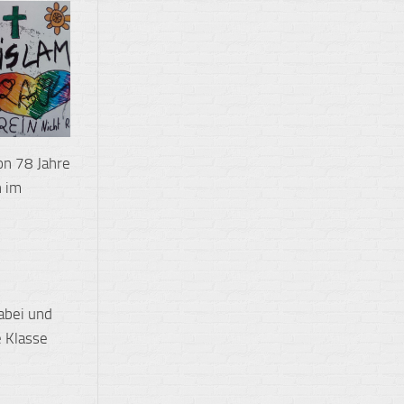
n 78 Jahre
n im
abei und
e Klasse