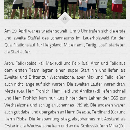
Am 29. April war es wieder soweit:
Um 9 Uhr trafen sich die erste
und zweite Staffel des Johanneums im Lauerholzwald für den
Qualifikationslauf für Helgoland. Mit einem „Fertig, Los!“ starteten
die Startläufer:
Aron, Felix (beide 7a), Max (6d) und Felix (5a). Aron und Felix aus
dem ersten Team legten einen super Start hin und liefen als
Zweiter und Dritter zur Wechselzone, aber Max und Felix ließen
auch nicht lange auf sich warten. Die zweiten Läufer waren dran:
Mette (6a), Herr Fröhlich, Herr Held und Annika (7d) liefen schnell
und Herr Fröhlich kam nur kurz hinter dem Lehrer der GGS zur
Wechselzone und schlug an Johannes (7b) ab. Die anderen waren
auch gut dabei und übergaben an Herrn Deecke, Ferdinand (6d) und
Herrn Ribbe. Die Anspannung stieg, als Johannes mit Abstand als
Erster in die Wechselzone kam und an die Schlussläuferin Mina (6d)