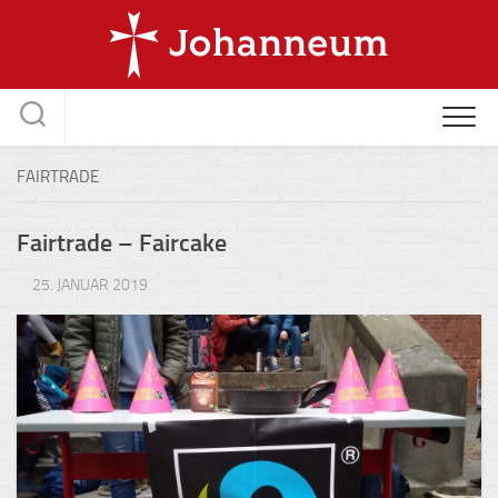
Skip
to
content
FAIRTRADE
Fairtrade – Faircake
25. JANUAR 2019