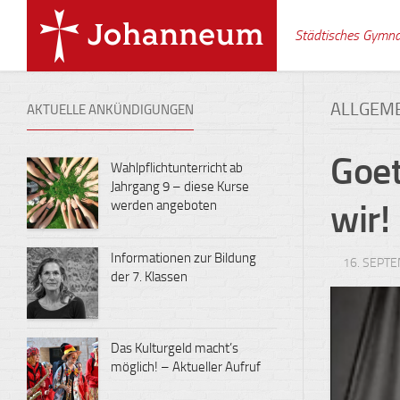
Skip
to
Städtisches Gymn
content
ALLGEM
AKTUELLE ANKÜNDIGUNGEN
Goet
Wahlpflichtunterricht ab
Jahrgang 9 – diese Kurse
werden angeboten
wir!
Informationen zur Bildung
16. SEPT
der 7. Klassen
Das Kulturgeld macht’s
möglich! – Aktueller Aufruf