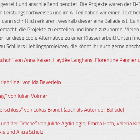
orgestellt und anschließend benotet. Die Projekte waren der B-T
en Leistungsnachweises und im A-Teil haben wir einen Text 
 dann schriftlich erklären, weshalb dieser eine Ballade ist. Es 
gemacht, die Projekte zu erstellen und ihnen zuzuhören. Vielen
er für diese coole Alternative zu einer Klassenarbeit! Unten find
rau Schillers Lieblingsprojekten, die könnt ihr euch gerne ansch
chuh“ von Anna Kaiser, Haydée Langhans, Florentine Pannier 
rlehrling“ von Ida Beyerlein
nig“ von Julian Volmer
erschluss“ von Lukas Brandt (auch als Autor der Ballade)
 und der Drache“ von Julide Agdirlioglo, Emma Hoth, Valeria K
akis und Alicia Scholz