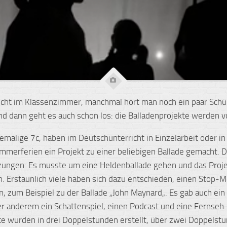
cht im Klassenzimmer, manchmal hört man noch ein paar Schü
nd dann geht es auch schon los: die
Balladenprojekte
werden vo
hemalige
7c
, haben im Deutschunterricht in Einzelarbeit oder i
mmerferien ein Projekt zu einer beliebigen Ballade gemacht. D
ungen: Es musste um eine Heldenballade gehen und das Proj
in. Erstaunlich viele haben sich dazu entschieden, einen
Stop-M
en, zum Beispiel zu der Ballade „John
Maynard
„. Es gab auch ein
er anderem ein Schattenspiel, einen Podcast und eine Fernse
te wurden in drei Doppelstunden erstellt, über zwei Doppelst