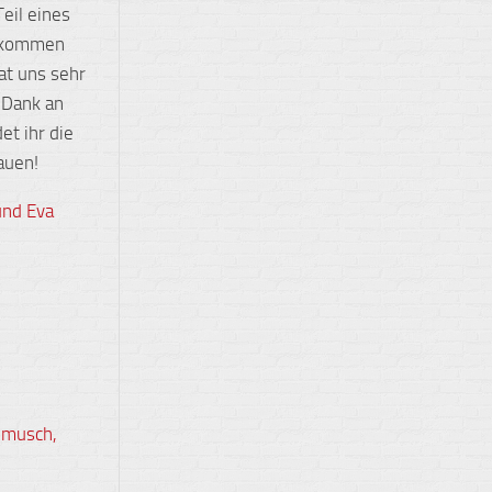
eil eines
bekommen
hat uns sehr
 Dank an
et ihr die
auen!
und Eva
lemusch,