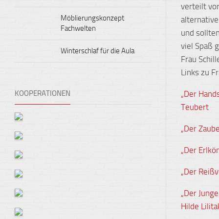
verteilt v
Möblierungskonzept
alternativ
Fachwelten
und sollten
viel Spaß 
Winterschlaf für die Aula
Frau Schill
Links zu F
KOOPERATIONEN
„Der Hands
Teubert
„Der Zaube
„Der Erlkö
„Der Reißv
„Der Junge
Hilde Lilit