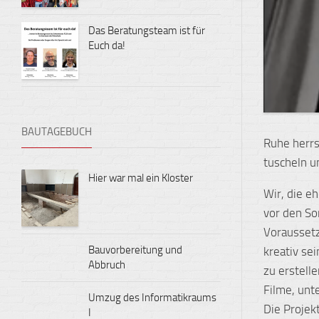
Das Beratungsteam ist für
Euch da!
BAUTAGEBUCH
Ruhe herrs
tuscheln u
Hier war mal ein Kloster
Wir, die e
vor den So
Voraussetz
Bauvorbereitung und
kreativ se
Abbruch
zu erstell
Filme, unt
Umzug des Informatikraums
Die Projek
I