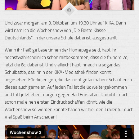
Und zwar morgen, am 3. Oktober, um 19:30 Uhr auf
KIKA.
Dann
wird nämlich die Wochenshow von „Die Beste Klasse
Deutschlands“, in der unsere Schule dabei ist, ausgestrahlt.
Wenn ihr fleißige Leser:innen der Homepage seid, habt ihr
höchstwahrscheinlich schon mitbekommen, dass die frühere
7c
,
jetzt die
8c
, dabei ist. Und vielleicht habt ihr euch ja sogar das
Schulbattle
, das ihr in der
KIKA-Mediathek
finden könnt,
angesehen. Für diejenigen, die das nicht getan haben: Schaut euch
dieses auch gerne an. Auf jeden Fall ist die
8c
weitergekommen
und tritt jetzt eben morgen gegen Bad
Emstal
an. Damit ihr euch
schon mal einen ersten Eindruck schaffen könnt, wie die
Wochenshow so werden könnte haben wir hier den Trailer für euch.
Viel Spaß beim Anschauen!