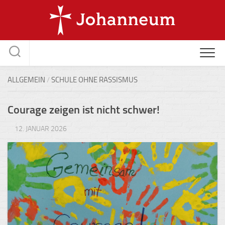
Skip
to
content
ALLGEMEIN
/
SCHULE OHNE RASSISMUS
Courage zeigen ist nicht schwer!
12. JANUAR 2026