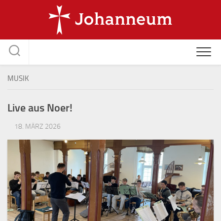
Skip
to
content
MUSIK
Live aus Noer!
18. MÄRZ 2026