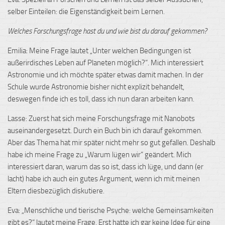
selber Einteilen: die Eigenständigkeit beim Lernen.
Welches Forschungsfrage hast du und wie bist du darauf gekommen?
Emilia: Meine Frage lautet „Unter welchen Bedingungen ist
außerirdisches Leben auf Planeten möglich?“. Mich interessiert
Astronomie und ich möchte später etwas damit machen. In der
Schule wurde Astronomie bisher nicht explizit behandelt,
deswegen finde ich es toll, dass ich nun daran arbeiten kann.
Lasse: Zuerst hat sich meine Forschungsfrage mit Nanobots
auseinandergesetzt. Durch ein Buch bin ich darauf gekommen.
Aber das Thema hat mir später nicht mehr so gut gefallen. Deshalb
habe ich meine Frage zu „Warum lügen wir“ geändert. Mich
interessiert daran, warum das so ist, dass ich lüge, und dann (er
lacht) habe ich auch ein gutes Argument, wenn ich mit meinen
Eltern diesbezüglich diskutiere.
Eva: „Menschliche und tierische Psyche: welche Gemeinsamkeiten
gibt es?“ lautet meine Frage. Erst hatte ich gar keine Idee für eine