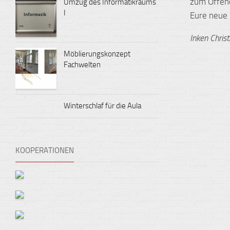
zum Offene
Umzug des Informatikraums
I
Eure neue 
Inken Chris
Möblierungskonzept
Fachwelten
Winterschlaf für die Aula
KOOPERATIONEN