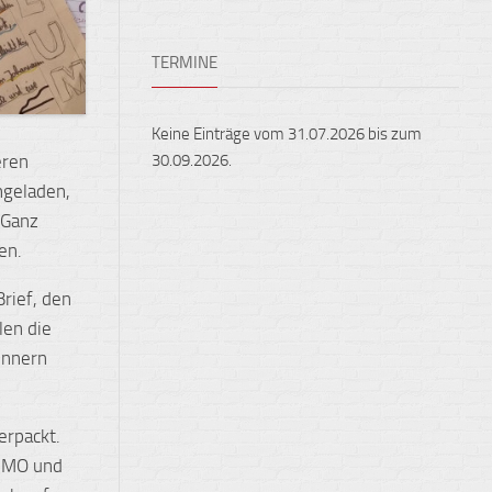
Ensembles
Auslandsaufenthalte
Berufliche
TERMINE
Feste,
Orientierung
Konzerte
und
Keine Einträge vom 31.07.2026 bis zum
Ausstellungen
30.09.2026.
eren
Fest
ngeladen,
gehalten
 Ganz
Sportveranstaltungen
en.
rief, den
len die
innern
erpackt.
JIMO und