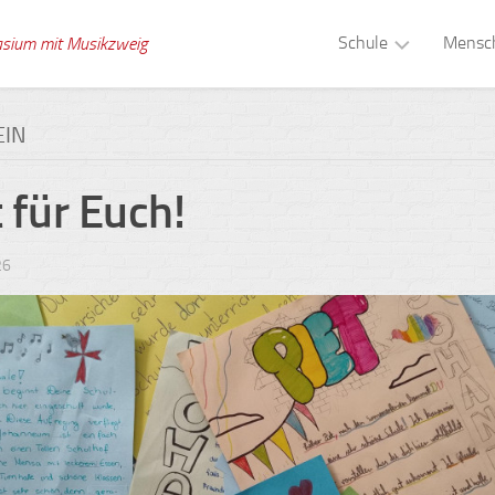
Schule
Mensc
asium mit Musikzweig
Musikzweig
Schull
EIN
Tagesstruktur
Verwa
 für Euch!
Schule
Kolle
ohne
Rassismus
Schuls
26
Gesunde
Berat
Schule
Schül
Digitale
Medien
Schule
Gebäude
Schul
Zeitsprünge