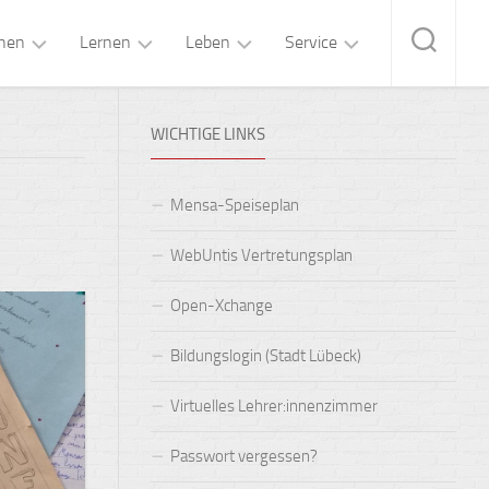
hen
Lernen
Leben
Service
eitung
Fachunterricht
Mensa
Kontakt
WICHTIGE LINKS
„Brandt’s“
ltung
Forschen
Kalender
&
OGS-
Lernen
Betreuung
gium
Pläne
Mensa-Speiseplan
Lernen+
Arbeitsgemeinschaften
ozialarbeit
Formulare
WebUntis Vertretungsplan
Oberstufe
Schulsanitätsdienst
ungsteam
Buchempfehlungen
Open-Xchange
MINT-
Klassen-
er:innenvertretung
FAQs
Bildungslogin (Stadt Lübeck)
Fächer
und
Studienfahrten
lternbeirat
IT-
Fremdsprachen
Handbuch
Virtuelles Lehrer:innenzimmer
Proben-
verein
und
Wahlpflichtunterricht
Passwort vergessen?
Konzertreisen