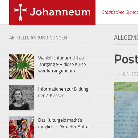
Skip
to
Städtisches Gymn
content
ALLGEM
AKTUELLE ANKÜNDIGUNGEN
Post
Wahlpflichtunterricht ab
Jahrgang 9 – diese Kurse
werden angeboten
1. JUNI 20
Informationen zur Bildung
der 7. Klassen
Das Kulturgeld macht’s
möglich! – Aktueller Aufruf