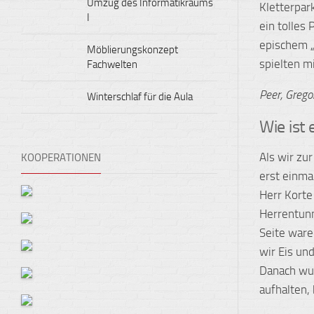
Umzug des Informatikraums
Kletterpar
I
ein tolles
epischem „
Möblierungskonzept
spielten mi
Fachwelten
Peer, Gregor
Winterschlaf für die Aula
Wie ist
Als wir zu
KOOPERATIONEN
erst einma
Herr Korte
Herrentunn
Seite ware
wir Eis un
Danach wur
aufhalten,