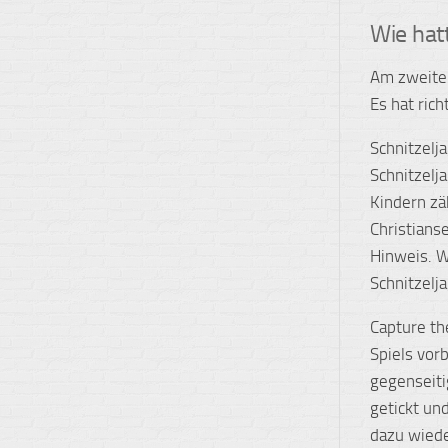
Wie hat
Am zweiten
Es hat ric
Schnitzelja
Schnitzelj
Kindern zä
Christians
Hinweis. W
Schnitzelj
Capture th
Spiels vor
gegenseiti
getickt un
dazu wieder