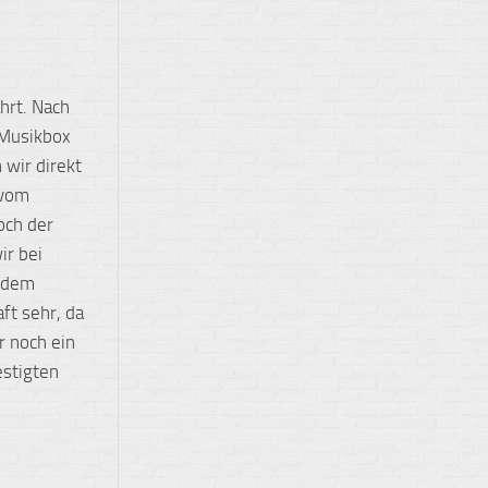
hrt. Nach
 Musikbox
 wir direkt
 vom
och der
ir bei
n dem
ft sehr, da
r noch ein
estigten