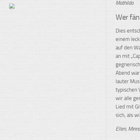
Mathilda
Wer fän
Dies entsc
einem leck
auf den Wa
an mit „Ca
gegnerisch
Abend war 
lauter Mus
typischen 
wir alle g
Lied mit G
sich, als w
Ellen, Minn