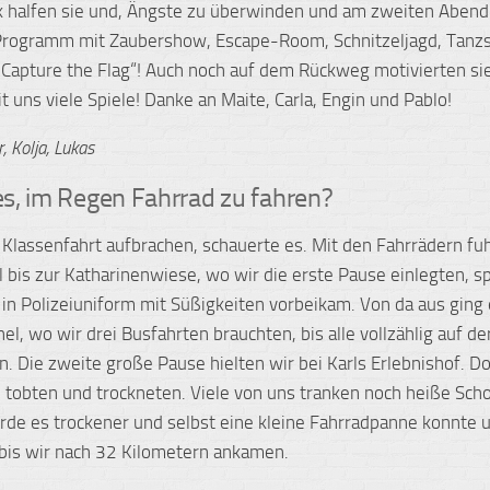
k halfen sie und, Ängste zu überwinden und am zweiten Abend
 Programm mit Zaubershow, Escape-Room, Schnitzeljagd, Tan
Capture the Flag“! Auch noch auf dem Rückweg motivierten si
t uns viele Spiele! Danke an Maite, Carla, Engin und Pablo!
, Kolja, Lukas
 es, im Regen Fahrrad zu fahren?
r Klassenfahrt aufbrachen, schauerte es. Mit den Fahrrädern fu
l bis zur Katharinenwiese, wo wir die erste Pause einlegten, s
 in Polizeiuniform mit Süßigkeiten vorbeikam. Von da aus ging
el, wo wir drei Busfahrten brauchten, bis alle vollzählig auf d
n. Die zweite große Pause hielten wir bei Karls Erlebnishof. D
d tobten und trockneten. Viele von uns tranken noch heiße Sch
de es trockener und selbst eine kleine Fahrradpanne konnte u
 bis wir nach 32 Kilometern ankamen.