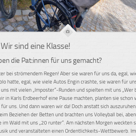
 Wir sind eine Klasse!
en die Pat:innen für uns gemacht?
er bei strömendem Regen! Aber sie waren für uns da, egal, wie
o hatte, egal, wie viele Autos Engin crashte, sie waren für uns
uns mit vielen „Imposter“-Runden und spielten mit uns „Wer bi
r in Karls Erdbeerhof eine Pause machten, planten sie schon 
n für uns. Und dann waren wir da! Doch anstatt sich auszuruhen,
beim Beziehen der Betten und brachten uns Volleyball bei, abe
ie im Wald mit uns „20 runter“. Am nächsten Morgen weckten s
sik und veranstalteten einen Ordentlichkeits-Wettbewerb. Im