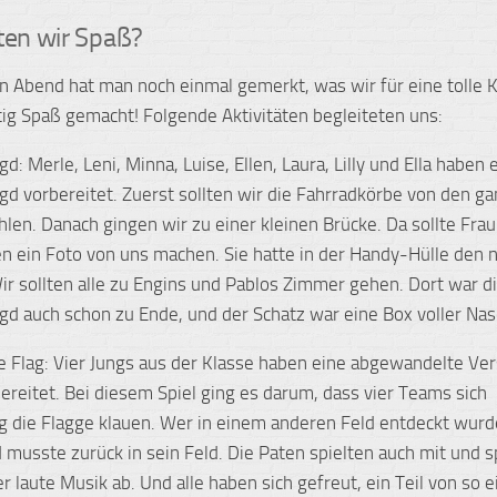
ten wir Spaß?
 Abend hat man noch einmal gemerkt, was wir für eine tolle K
htig Spaß gemacht! Folgende Aktivitäten begleiteten uns:
gd: Merle, Leni, Minna, Luise, Ellen, Laura, Lilly und Ella haben 
agd vorbereitet. Zuerst sollten wir die Fahrradkörbe von den g
hlen. Danach gingen wir zu einer kleinen Brücke. Da sollte Frau
en ein Foto von uns machen. Sie hatte in der Handy-Hülle den 
ir sollten alle zu Engins und Pablos Zimmer gehen. Dort war d
agd auch schon zu Ende, und der Schatz war eine Box voller Nas
e Flag: Vier Jungs aus der Klasse haben eine abgewandelte Ver
bereitet. Bei diesem Spiel ging es darum, dass vier Teams sich
g die Flagge klauen. Wer in einem anderen Feld entdeckt wur
d musste zurück in sein Feld. Die Paten spielten auch mit und s
 laute Musik ab. Und alle haben sich gefreut, ein Teil von so e