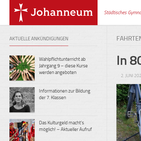
Skip
to
Städtisches Gymn
content
FAHRTE
AKTUELLE ANKÜNDIGUNGEN
In 8
Wahlpflichtunterricht ab
Jahrgang 9 – diese Kurse
werden angeboten
2. JUNI 20
Informationen zur Bildung
der 7. Klassen
Das Kulturgeld macht’s
möglich! – Aktueller Aufruf