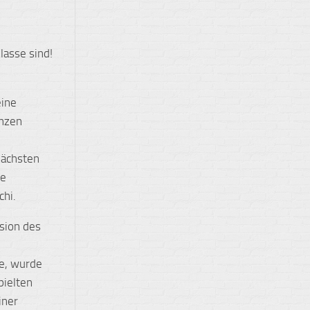
lasse sind!
eine
anzen
nächsten
ie
chi.
sion des
de, wurde
pielten
iner