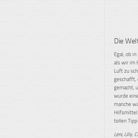
Die Wel
Egal, ob i
als wir im
Luft zu sc
geschafft,
gemacht, u
wurde eine
manche war
Hilfsmitte
tollen Tip
Leni, Lilly, 