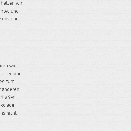
 hatten wir
zshow und
e uns und
hren wir
pielten und
 es zum
er anderen
ort aßen
okolade.
ns nicht