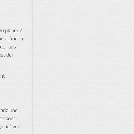
 zu planen?
he erfinden
der aus
st der
cht
arla und
arsson“
 Jean“ von