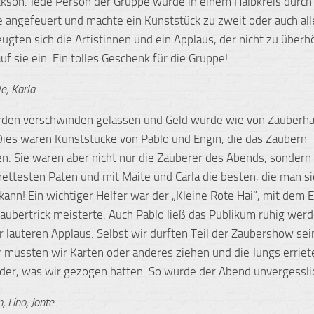
ckson. Jede Person der Gruppe wurde in einem Halbkreis durch
 angefeuert und machte ein Kunststück zu zweit oder auch all
ugten sich die Artistinnen und ein Applaus, der nicht zu überh
uf sie ein. Ein tolles Geschenk für die Gruppe!
e, Karla
rden verschwinden gelassen und Geld wurde wie von Zauberh
Dies waren Kunststücke von Pablo und Engin, die das Zaubern
n. Sie waren aber nicht nur die Zauberer des Abends, sondern 
nettesten Paten und mit Maite und Carla die besten, die man si
 kann! Ein wichtiger Helfer war der „Kleine Rote Hai“, mit dem 
ubertrick meisterte. Auch Pablo ließ das Publikum ruhig wer
 lauteren Applaus. Selbst wir durften Teil der Zaubershow se
 mussten wir Karten oder anderes ziehen und die Jungs errie
er, was wir gezogen hatten. So wurde der Abend unvergessli
, Lino, Jonte