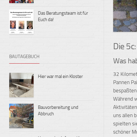
Das Beratungsteam ist für
Euch da!
Die 5c:
BAUTAGEBUCH
Was hab
32 Kilomet
Hier war mal ein Kloster
Pannen Pabl
bespaßten 
Während wi
Aktivitäte
Bauvorbereitung und
Abbruch
uns allen 
spielten s
schöner Mu