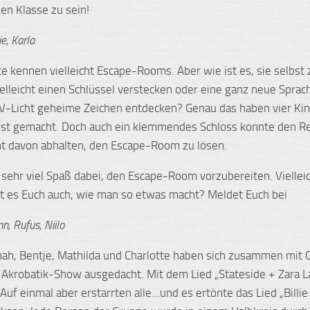
len Klasse zu sein!
e, Karla
te kennen vielleicht Escape-Rooms. Aber wie ist es, sie selbst
ielleicht einen Schlüssel verstecken oder eine ganz neue Sprac
V-Licht geheime Zeichen entdecken? Genau das haben vier Kin
bst gemacht. Doch auch ein klemmendes Schloss konnte den Re
ht davon abhalten, den Escape-Room zu lösen.
 sehr viel Spaß dabei, den Escape-Room vorzubereiten. Viellei
rt es Euch auch, wie man so etwas macht? Meldet Euch bei
nn, Rufus, Niilo
nah, Bentje, Mathilda und Charlotte haben sich zusammen mit C
 Akrobatik-Show ausgedacht. Mit dem Lied „Stateside + Zara L
 Auf einmal aber erstarrten alle…und es ertönte das Lied „Billie