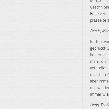
Michael Ja
Geschnipse
Ende verbe
prasselte a
Bentje, Merl
Karten wu
gedruckt. 
beherrsche
mehr: die 
vorstellen
manchen Za
aber immer
mal wieder
immer wied
Henri, Thorin