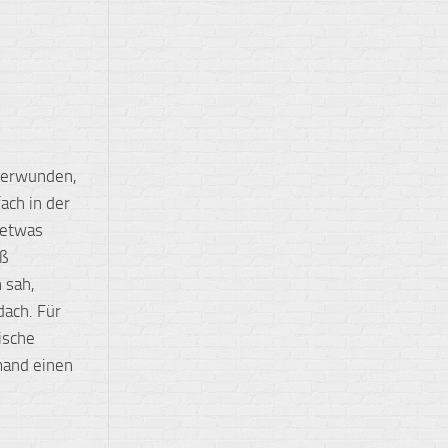
überwunden,
ach in der
 etwas
aß
 sah,
dach. Für
ische
mand einen