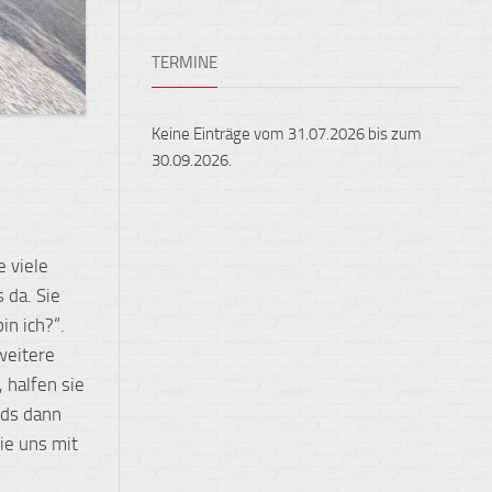
Ensembles
Auslandsaufenthalte
Berufliche
TERMINE
Feste,
Orientierung
Konzerte
und
Keine Einträge vom 31.07.2026 bis zum
Ausstellungen
30.09.2026.
Fest
gehalten
Sportveranstaltungen
 viele
 da. Sie
n ich?“.
weitere
 halfen sie
nds dann
ie uns mit