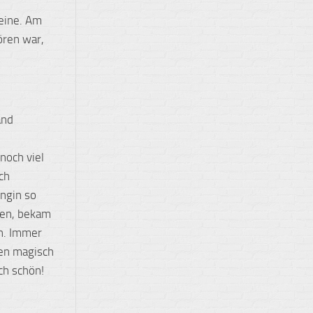
eine. Am
ören war,
and
noch viel
ch
Engin so
den, bekam
in. Immer
ten magisch
ch schön!