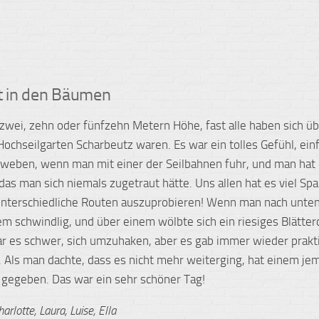
t in den Bäumen
n zwei, zehn oder fünfzehn Metern Höhe, fast alle haben sich 
 Hochseilgarten Scharbeutz waren. Es war ein tolles Gefühl, einf
hweben, wenn man mit einer der Seilbahnen fuhr, und man hat
 das man sich niemals zugetraut hätte. Uns allen hat es viel Sp
nterschiedliche Routen auszuprobieren! Wenn man nach unten
m schwindlig, und über einem wölbte sich ein riesiges Blätter
 es schwer, sich umzuhaken, aber es gab immer wieder prakt
l. Als man dachte, dass es nicht mehr weiterging, hat einem je
p gegeben. Das war ein sehr schöner Tag!
Charlotte, Laura, Luise, Ella