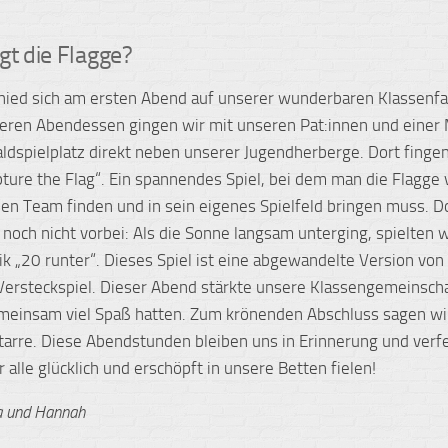
gt die Flagge?
hied sich am ersten Abend auf unserer wunderbaren Klassenfa
eren Abendessen gingen wir mit unseren Pat:innen und einer
ldspielplatz direkt neben unserer Jugendherberge. Dort fingen
pture the Flag“. Ein spannendes Spiel, bei dem man die Flagge
en Team finden und in sein eigenes Spielfeld bringen muss. D
noch nicht vorbei: Als die Sonne langsam unterging, spielten w
ik „20 runter“. Dieses Spiel ist eine abgewandelte Version vo
Versteckspiel. Dieser Abend stärkte unsere Klassengemeinscha
emeinsam viel Spaß hatten. Zum krönenden Abschluss sagen wi
itarre. Diese Abendstunden bleiben uns in Erinnerung und verf
ir alle glücklich und erschöpft in unsere Betten fielen!
a und Hannah