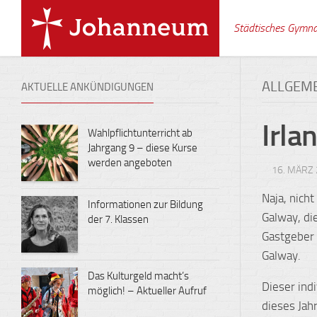
Skip
to
Städtisches Gymn
content
ALLGEM
AKTUELLE ANKÜNDIGUNGEN
Irla
Wahlpflichtunterricht ab
Jahrgang 9 – diese Kurse
werden angeboten
16. MÄRZ
Naja, nich
Informationen zur Bildung
Galway, di
der 7. Klassen
Gastgeber 
Galway.
Das Kulturgeld macht’s
Dieser ind
möglich! – Aktueller Aufruf
dieses Jahr