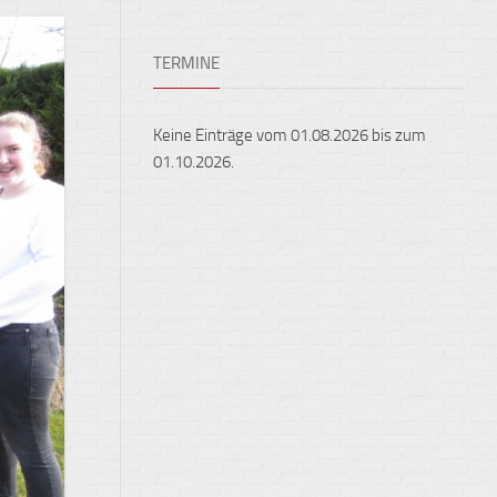
Ensembles
Auslandsaufenthalte
Berufliche
TERMINE
Feste,
Orientierung
Konzerte
und
Keine Einträge vom 01.08.2026 bis zum
Ausstellungen
01.10.2026.
Fest
gehalten
Sportveranstaltungen