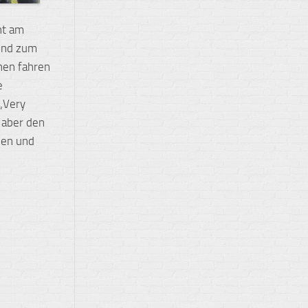
ht am
sind zum
hen fahren
e
 „Very
 aber den
ßen und