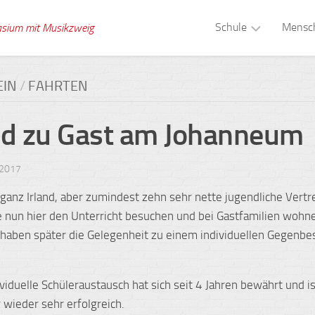
Schule
Mensc
asium mit Musikzweig
Musikzweig
Schull
EIN
/
FAHRTEN
Tagesstruktur
Verwa
nd zu Gast am Johanneum
Schule
Kolle
ohne
Rassismus
Schuls
 2017
Gesunde
Berat
t ganz Irland, aber zumindest zehn sehr nette jugendliche Vertr
Schule
e nun hier den Unterricht besuchen und bei Gastfamilien wohne
Schül
Digitale
haben später die Gelegenheit zu einem individuellen Gegenbe
Medien
Schule
Gebäude
Schul
ividuelle Schüleraustausch hat sich seit 4 Jahren bewährt und i
Zeitsprünge
 wieder sehr erfolgreich.