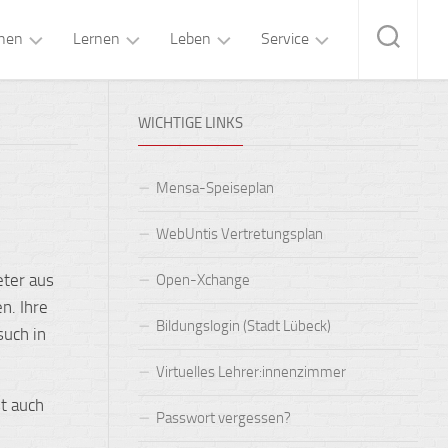
hen
Lernen
Leben
Service
eitung
Fachunterricht
Mensa
Kontakt
WICHTIGE LINKS
„Brandt’s“
ltung
Forschen
Kalender
&
OGS-
Lernen
Betreuung
gium
Pläne
Mensa-Speiseplan
Lernen+
Arbeitsgemeinschaften
ozialarbeit
Formulare
WebUntis Vertretungsplan
Oberstufe
Schulsanitätsdienst
ungsteam
Buchempfehlungen
eter aus
Open-Xchange
n. Ihre
MINT-
Klassen-
er:innenvertretung
FAQs
Bildungslogin (Stadt Lübeck)
Fächer
und
such in
Studienfahrten
lternbeirat
IT-
Fremdsprachen
Handbuch
Virtuelles Lehrer:innenzimmer
Proben-
verein
st auch
und
Wahlpflichtunterricht
Passwort vergessen?
Konzertreisen