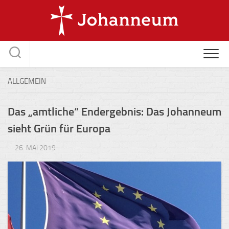
Skip
to
content
ALLGEMEIN
Das „amtliche“ Endergebnis: Das Johanneum
sieht Grün für Europa
26. MAI 2019