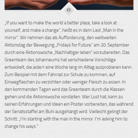
„If you want to make the world a better place, take a look at
yourself, and make a change“, heißt es in dem Lied „Man in the
mirror“. Wir nehmen das als Aufforderung, den weltweiten
Aktionstag der Bewegung „Fridays for Future“ am 20. September
durch eine Aktionswoche „Nachhaltiger leben“ vorzubereiten. Das
Greenteam des Johanneums hat verschiedene Vorschläge
entwickelt, die jede/r eine Woche lang im Alltag ausprobieren kann:
Zum Beispiel mit dem Fahrrad zur Schule zu kommen, auf
Einwegflaschen zu verzichten oder weniger Fleisch zu essen. In
den kommenden Tagen wird das Greenteam durch die Klassen
gehen und die Aktionswoche vorstellen. Wer Lust hat, kann zu
seinen Erfahrungen und Ideen ein Poster vorbereiten, das während
der Senatsstaffel am Buni ausgehängt wird. Vielleicht gelingt der
Schritt: „I’m starting with the man in the mirror. I’m asking him to
change his ways.“