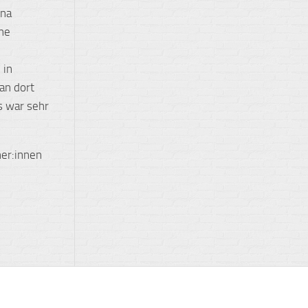
ona
ne
 in
an dort
s war sehr
ner:innen