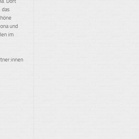
a. Dort
. das
chöne
lona und
llen im
tner:innen