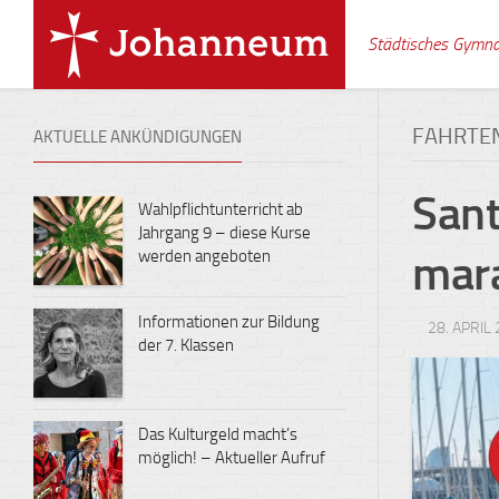
Skip
to
Städtisches Gymn
content
FAHRTE
AKTUELLE ANKÜNDIGUNGEN
Sant
Wahlpflichtunterricht ab
Jahrgang 9 – diese Kurse
werden angeboten
mara
Informationen zur Bildung
28. APRIL
der 7. Klassen
Das Kulturgeld macht’s
möglich! – Aktueller Aufruf