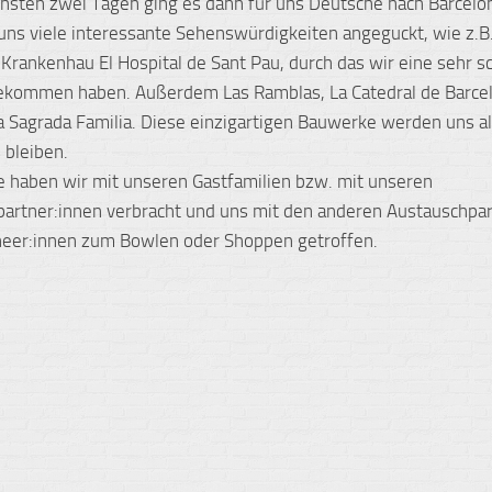
hsten zwei Tagen ging es dann für uns Deutsche nach Barcelon
uns viele interessante Sehenswürdigkeiten angeguckt, wie z.B
Krankenhau El Hospital de Sant Pau, durch das wir eine sehr s
ekommen haben. Außerdem Las Ramblas, La Catedral de Barce
La Sagrada Familia. Diese einzigartigen Bauwerke werden uns a
 bleiben.
 haben wir mit unseren Gastfamilien bzw. mit unseren
artner:innen verbracht und uns mit den anderen Austauschpar
neer:innen zum Bowlen oder Shoppen getroffen.