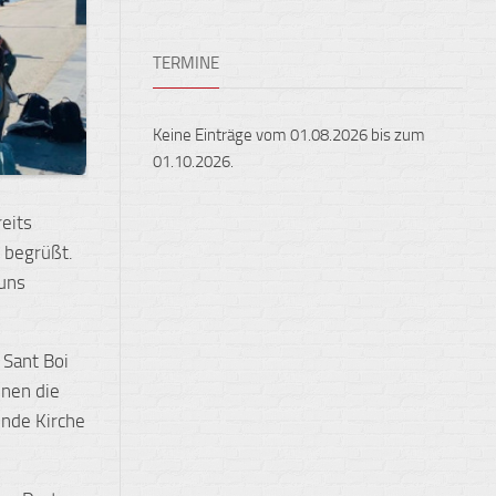
Ensembles
Auslandsaufenthalte
Berufliche
TERMINE
Feste,
Orientierung
Konzerte
und
Keine Einträge vom 01.08.2026 bis zum
Ausstellungen
01.10.2026.
Fest
gehalten
eits
Sportveranstaltungen
 begrüßt.
 uns
 Sant Boi
nnen die
ende Kirche