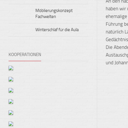
An den näc
haben wir 
Möblierungskonzept
ehemalige 
Fachwelten
Führung b
Winterschlaf für die Aula
natürlich 
Gedächtnis
Die Abende
KOOPERATIONEN
Austauschp
und Johan