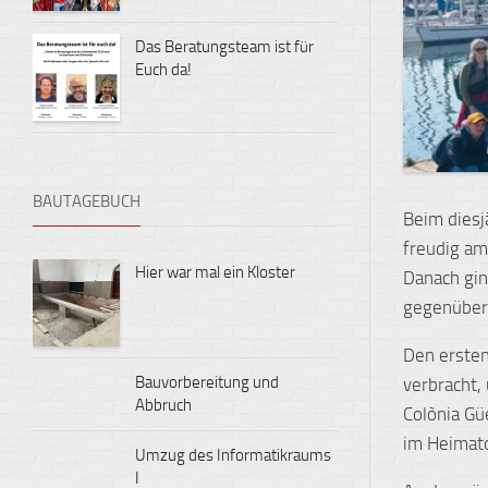
Das Beratungsteam ist für
Euch da!
BAUTAGEBUCH
Beim diesj
freudig am
Hier war mal ein Kloster
Danach gin
gegenüber
Den ersten
Bauvorbereitung und
verbracht,
Abbruch
Colònia Gü
im Heimato
Umzug des Informatikraums
I