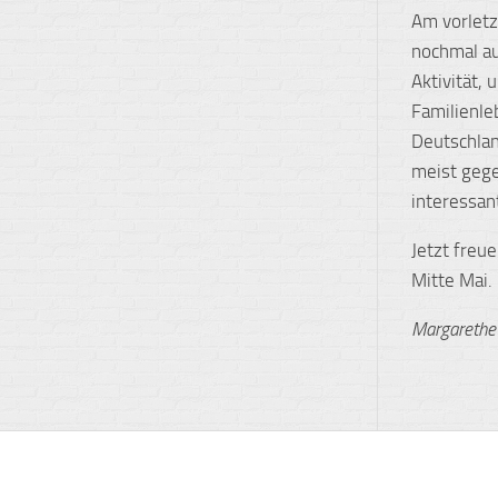
Am vorletz
nochmal au
Aktivität,
Familienle
Deutschlan
meist gege
interessan
Jetzt freu
Mitte Mai.
Margarethe 