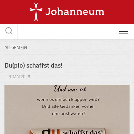
Skip
to
content
ALLGEMEIN
Du(plo) schaffst das!
9. MAI 2025