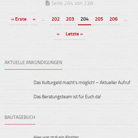
Seite 204 von 238
« Erste
«
...
202
203
204
205
206
...
»
Letzte »
AKTUELLE ANKÜNDIGUNGEN
Das Kulturgeld macht’s möglich! – Aktueller Aufruf
Das Beratungsteam ist für Euch da!
BAUTAGEBUCH
Hier war mal ein Kloster