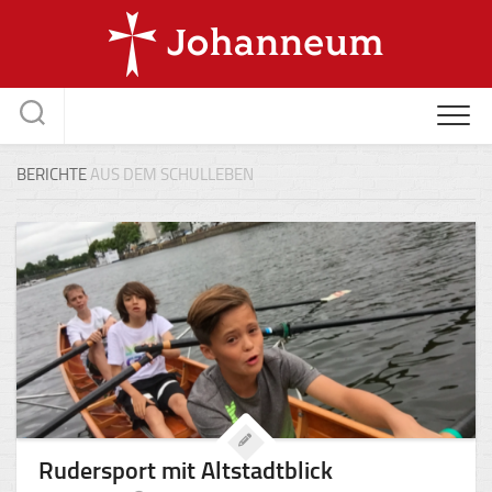
Skip
to
content
BERICHTE
AUS DEM SCHULLEBEN
Rudersport mit Altstadtblick