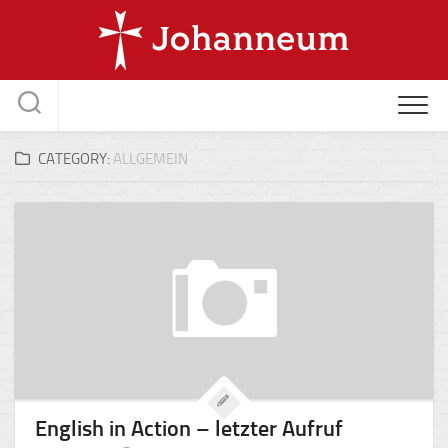
Skip
to
content
CATEGORY:
ALLGEMEIN
English in Action – letzter Aufruf