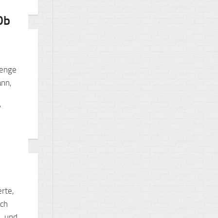
0b
renge
ann,
“
rte,
ich
. und