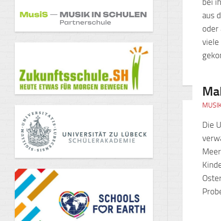
bei i
aus d
oder
viele
geko
Mal
MUSI
Die 
verw
Meer
Kinde
Oster
Prob