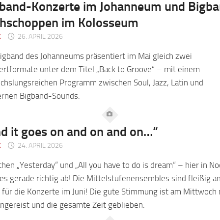
band-Konzerte im Johanneum und Bigba
ühschoppen im Kolosseum
K
26. APRIL 2026
igband des Johanneums präsentiert im Mai gleich zwei
rtformate unter dem Titel „Back to Groove“ – mit einem
chslungsreichen Programm zwischen Soul, Jazz, Latin und
rnen Bigband-Sounds.
d it goes on and on and on…“
K
24. APRIL 2026
hen „Yesterday“ und „All you have to do is dream“ – hier in No
es gerade richtig ab! Die Mittelstufenensembles sind fleißig a
für die Konzerte im Juni! Die gute Stimmung ist am Mittwoch 
ngereist und die gesamte Zeit geblieben.