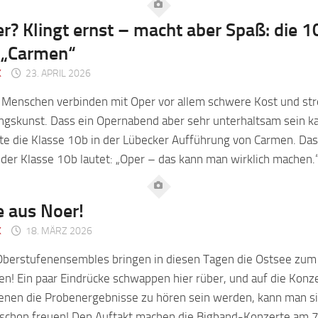
r? Klingt ernst – macht aber Spaß: die 1
 „Carmen“
K
23. APRIL 2026
e Menschen verbinden mit Oper vor allem schwere Kost und st
ngskunst. Dass ein Opernabend aber sehr unterhaltsam sein k
te die Klasse 10b in der Lübecker Aufführung von Carmen. Das
 der Klasse 10b lautet: „Oper – das kann man wirklich machen.
e aus Noer!
K
18. MÄRZ 2026
 Oberstufenensembles bringen in diesen Tagen die Ostsee zum
en! Ein paar Eindrücke schwappen hier rüber, und auf die Konze
denen die Probenergebnisse zu hören sein werden, kann man s
 schon freuen! Den Auftakt machen die Bigband-Konzerte am 7