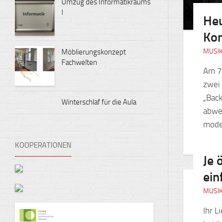
Umzug des Informatikraums
I
Heu
Kon
MUSI
Möblierungskonzept
Fachwelten
Am 7.
zwei 
„Back
Winterschlaf für die Aula
abwe
mode
KOOPERATIONEN
Je 
ein
MUSI
Ihr L