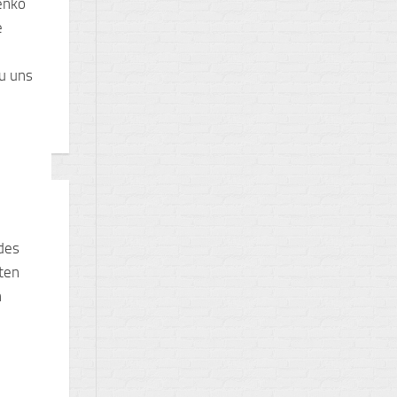
lenko
e
n
zu uns
des
ten
n