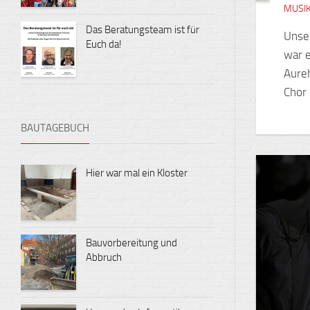
MUSI
Das Beratungsteam ist für
Unser
Euch da!
war 
Aure
Chor 
BAUTAGEBUCH
Hier war mal ein Kloster
Bauvorbereitung und
Abbruch