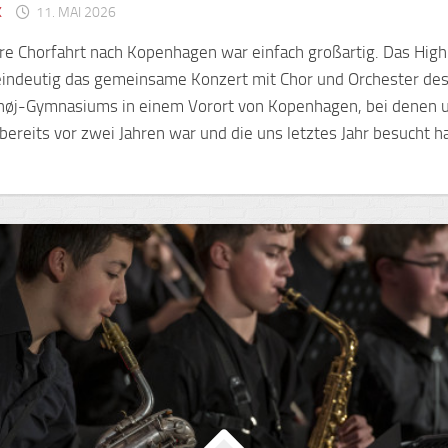
K
11. MAI 2026
e Chorfahrt nach Kopenhagen war einfach großartig. Das High
eindeutig das gemeinsame Konzert mit Chor und Orchester de
høj-Gymnasiums in einem Vorort von Kopenhagen, bei denen 
bereits vor zwei Jahren war und die uns letztes Jahr besucht h