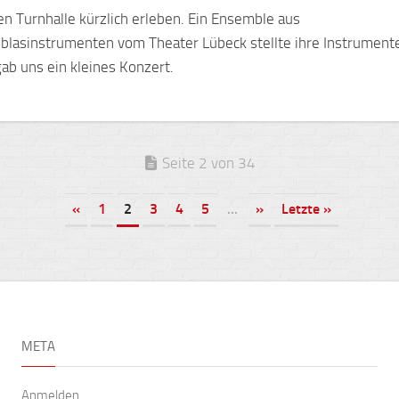
en Turnhalle kürzlich erleben. Ein Ensemble aus
blasinstrumenten vom Theater Lübeck stellte ihre Instrument
ab uns ein kleines Konzert.
Seite 2 von 34
«
1
2
3
4
5
...
»
Letzte »
META
Anmelden