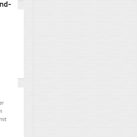
nd-
er
m
mit