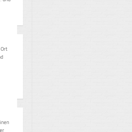
 Ort
nd
Einen
er