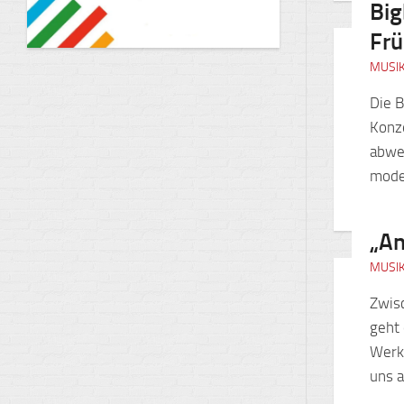
Big
Fr
MUSI
Die B
Konze
abwe
mode
„An
MUSI
Zwisc
geht 
Werk 
uns a