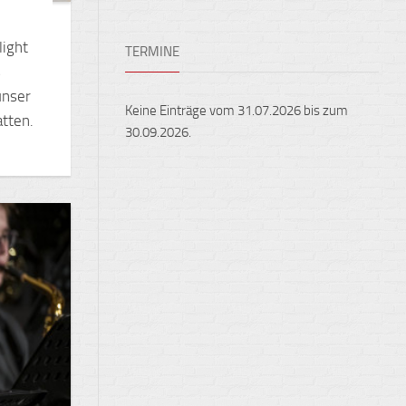
Ensembles
Auslandsaufenthalte
Berufliche
light
TERMINE
Feste,
Orientierung
s
Konzerte
und
unser
Keine Einträge vom 31.07.2026 bis zum
Ausstellungen
atten.
30.09.2026.
Fest
gehalten
Sportveranstaltungen