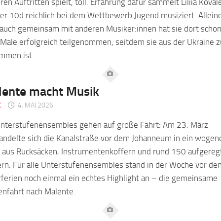
hren Auftritten spielt, toll. Erfahrung dafür sammelt Liliia Kova
er 10d reichlich bei dem Wettbewerb Jugend musiziert. Allein
 auch gemeinsam mit anderen Musiker:innen hat sie dort scho
 Male erfolgreich teilgenommen, seitdem sie aus der Ukraine 
mmen ist.
ente macht Musik
K
4. MAI 2026
Unterstufenensembles gehen auf große Fahrt: Am 23. März
andelte sich die Kanalstraße vor dem Johanneum in ein wogen
 aus Rucksäcken, Instrumentenkoffern und rund 150 aufgereg
rn. Für alle Unterstufenensembles stand in der Woche vor de
ferien noch einmal ein echtes Highlight an – die gemeinsame
enfahrt nach Malente.