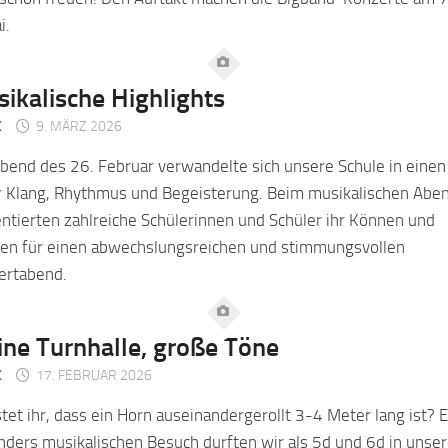
i.
ikalische Highlights
K
9. MÄRZ 2026
end des 26. Februar verwandelte sich unsere Schule in einen
er Klang, Rhythmus und Begeisterung. Beim musikalischen Abe
ntierten zahlreiche Schülerinnen und Schüler ihr Können und
ten für einen abwechslungsreichen und stimmungsvollen
ertabend.
ine Turnhalle, große Töne
K
17. FEBRUAR 2026
et ihr, dass ein Horn auseinandergerollt 3-4 Meter lang ist? 
ders musikalischen Besuch durften wir als 5d und 6d in unser