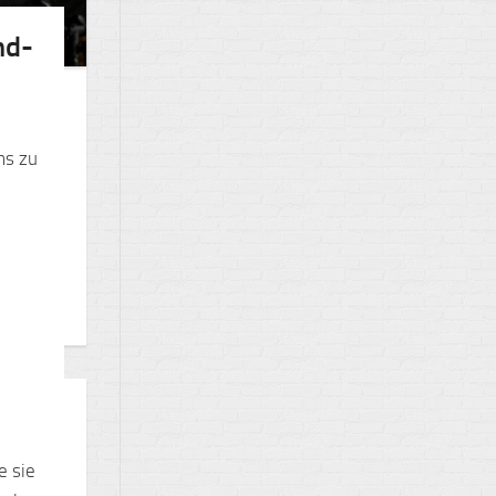
nd-
ms zu
e sie