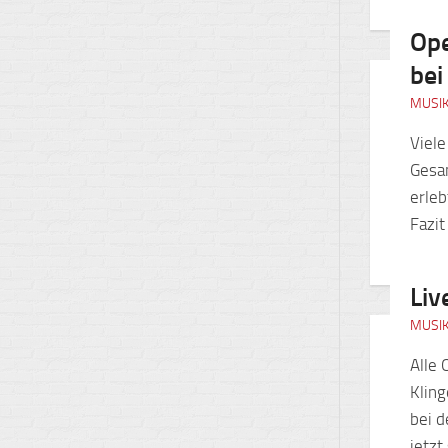
Ope
bei
MUSI
Viel
Gesa
erleb
Fazit
Liv
MUSI
Alle
Kling
bei 
jetzt