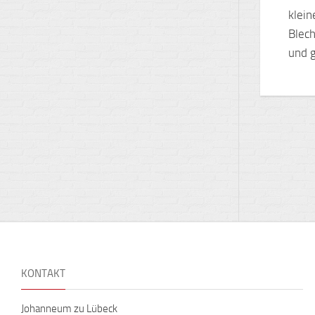
klein
Blech
und g
KONTAKT
Johanneum zu Lübeck