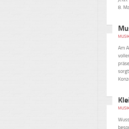
8. Ma
Mus
MUSI
Am Ab
voll
präse
sorg
Konz
Kle
MUSI
Wusst
beson