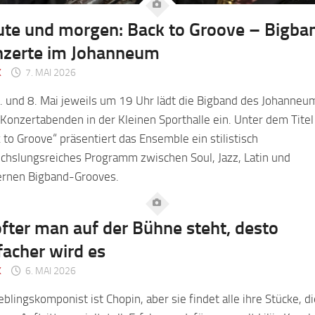
te und morgen: Back to Groove – Bigba
zerte im Johanneum
K
7. MAI 2026
 und 8. Mai jeweils um 19 Uhr lädt die Bigband des Johanneu
Konzertabenden in der Kleinen Sporthalle ein. Unter dem Titel
 to Groove“ präsentiert das Ensemble ein stilistisch
chslungsreiches Programm zwischen Soul, Jazz, Latin und
rnen Bigband-Grooves.
öfter man auf der Bühne steht, desto
facher wird es
K
6. MAI 2026
ieblingskomponist ist Chopin, aber sie findet alle ihre Stücke, di