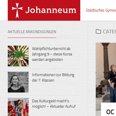
Skip
to
Städtisches Gymn
content
CATE
AKTUELLE ANKÜNDIGUNGEN
Wahlpflichtunterricht ab
Jahrgang 9 – diese Kurse
werden angeboten
Informationen zur Bildung
der 7. Klassen
Das Kulturgeld macht’s
möglich! – Aktueller Aufruf
OC 