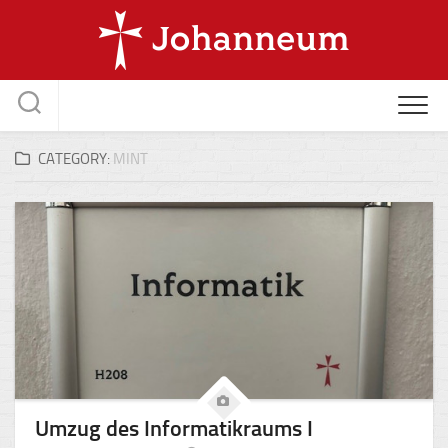
Skip
to
content
CATEGORY:
MINT
Umzug des Informatikraums I