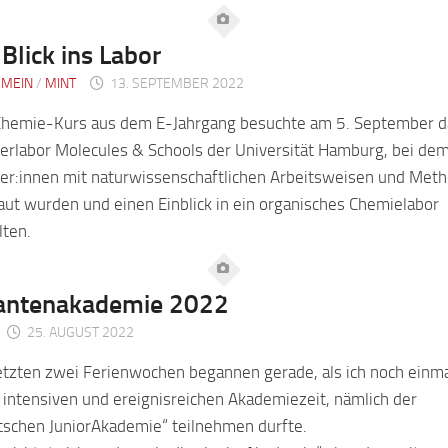
 Blick ins Labor
EMEIN
/
MINT
13. SEPTEMBER 2022
Chemie-Kurs aus dem E-Jahrgang besuchte am 5. September d
erlabor Molecules & Schools der Universität Hamburg, bei dem
ler:innen mit naturwissenschaftlichen Arbeitsweisen und Met
aut wurden und einen Einblick in ein organisches Chemielabor
lten.
antenakademie 2022
25. AUGUST 2022
etzten zwei Ferienwochen begannen gerade, als ich noch einma
 intensiven und ereignisreichen Akademiezeit, nämlich der
tschen JuniorAkademie“ teilnehmen durfte.