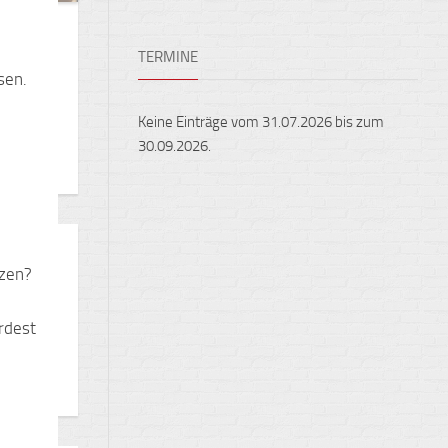
Ensembles
Auslandsaufenthalte
Berufliche
TERMINE
Feste,
Orientierung
sen.
Konzerte
und
Keine Einträge vom 31.07.2026 bis zum
Ausstellungen
30.09.2026.
Fest
gehalten
Sportveranstaltungen
tzen?
rdest