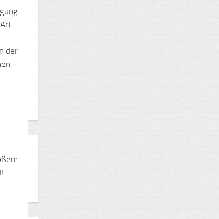
agung
 Art
n der
hen
roßem
l!