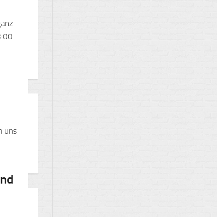
ganz
8:00
n uns
und