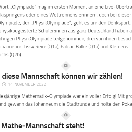
Wort ,,Olympiade“ mag im ersten Moment an eine Live-Übertr
kispringens oder eines Wettrennens erinnern, doch bei dieser
lympiade, der ,,PhysikOlympiade”, geht es um den Denksport.
hysikbegeisterte Schüler:innen aus ganz Deutschland haben a
jährigen PhysikOlympiade teilgenommen, drei von ihnen besuc
ohanneum. Lissy Reim (Q1a), Fabian Balke (Q1a) und Klemens
ichs (Q2b).
 diese Mannschaft können wir zählen!
14. NOVEMBER 2022
iesjährige Mathematik-Olympiade war ein voller Erfolg! Mit g
and gewann das Johanneum die Stadtrunde und holte den Poka
 Mathe-Mannschaft steht!