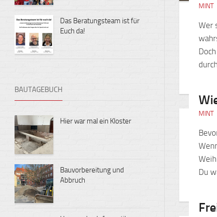
MINT
Das Beratungsteam ist für
Wer 
Euch da!
wahr
Doch 
durc
BAUTAGEBUCH
Wie
MINT
Hier war mal ein Kloster
Bevor
Wenn 
Weih
Bauvorbereitung und
Du wa
Abbruch
Fre