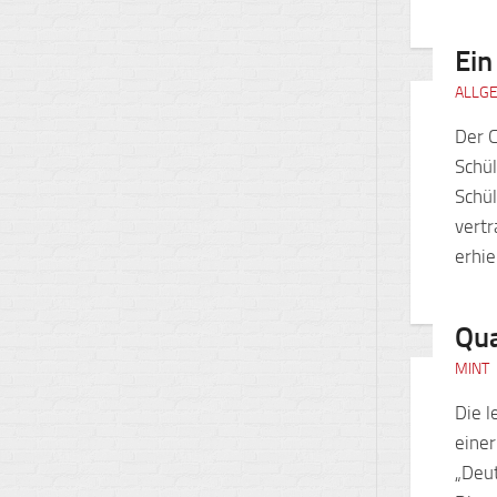
Ein
ALLG
Der 
Schül
Schü
vertr
erhie
Qu
MINT
Die l
einer
„Deu