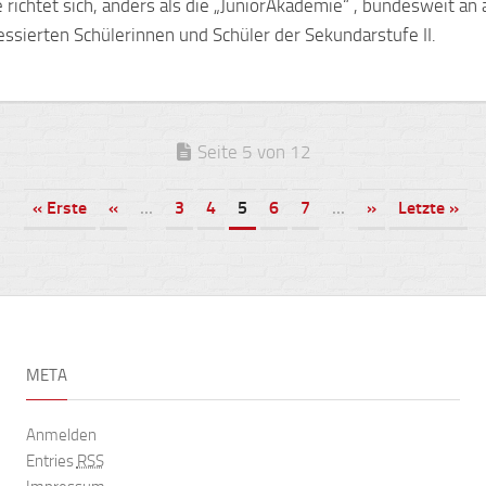
 richtet sich, anders als die „JuniorAkademie“ , bundesweit an a
essierten Schülerinnen und Schüler der Sekundarstufe II.
Seite 5 von 12
« Erste
«
...
3
4
5
6
7
...
»
Letzte »
META
Anmelden
Entries
RSS