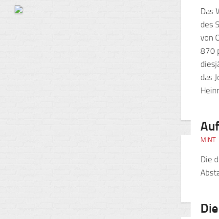
Das 
des S
von O
870 p
dies
das J
Heinr
Auf
MINT
Die d
Abst
Die