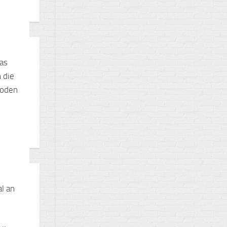
as
 die
hoden
l an