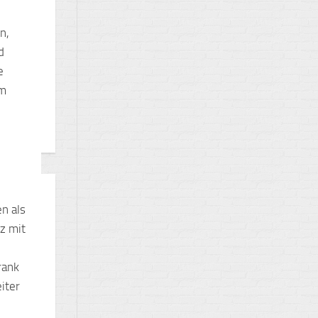
n,
d
e
im
n als
z mit
rank
iter