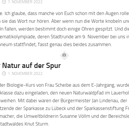
7. NOVEMBER 2022
. Ich glaube, dass manche von Euch schon mit den Augen rolle
 sie das Wort nur hören. Aber wenn nun die Worte knobeln un
ln fallen, werden bestimmt doch einige Ohren gespitzt. Und di
ematikolympiade, deren Stadtrunde am 9. November bei uns 
nneum stattfindet, fasst genau dies beides zusammen.
 Natur auf der Spur
1. NOVEMBER 2022
der Biologie-Kurs von Frau Scheibe aus dem E-Jahrgang, wurde
klasse dazu eingeladen, den neuen Naturwaldpfad im Lauerhol
weihen. Mit dabei waren der Bürgermeister Jan Lindenau, der
tzende der Sparkasse zu Lübeck und der Sparkassenstiftung F
acher, die Umweltbildnerin Susanne Völlm und der Bereichsle
Stadtwaldes Knut Sturm.