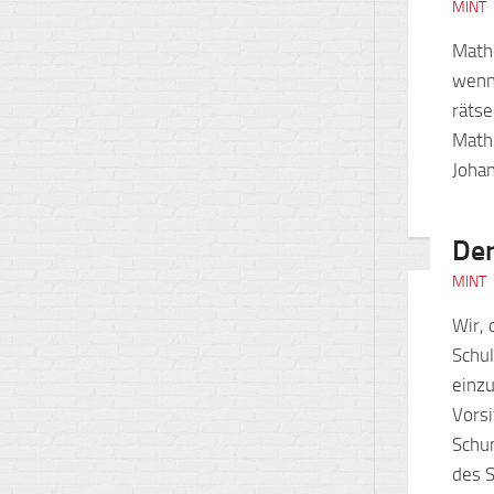
MINT
Mathe
wenn
rätse
Math
Joha
Der
MINT
Wir, 
Schul
einzu
Vorsi
Schum
des 