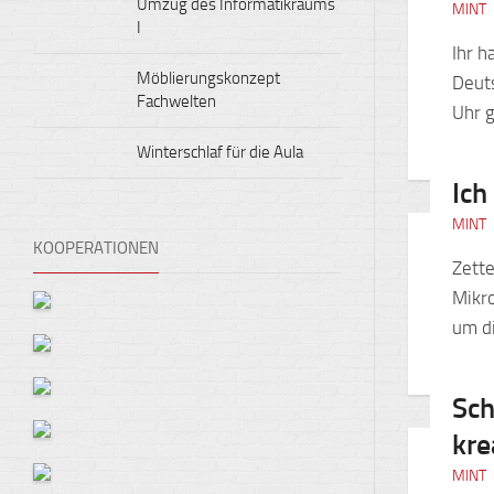
Umzug des Informatikraums
MINT
I
Ihr h
Möblierungskonzept
Deut
Fachwelten
Uhr g
Winterschlaf für die Aula
Ich
MINT
KOOPERATIONEN
Zette
Mikro
um di
Sch
kre
MINT