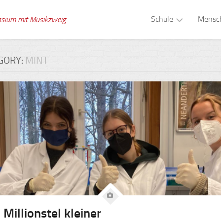
Schule
Mensc
asium mit Musikzweig
Musikzweig
Schull
GORY:
MINT
Tagesstruktur
Verwa
Schule
Kolle
ohne
Rassismus
Schuls
Gesunde
Berat
Schule
Schül
Digitale
Medien
Schule
Gebäude
Schul
Millionstel kleiner
Zeitsprünge