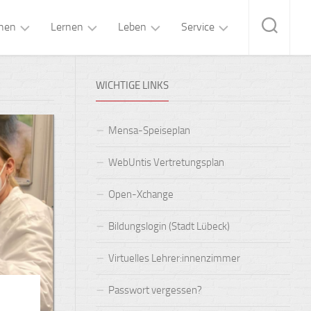
hen
Lernen
Leben
Service
eitung
Fachunterricht
Mensa
Kontakt
WICHTIGE LINKS
„Brandt’s“
ltung
Forschen
Kalender
&
OGS-
Lernen
Betreuung
gium
Pläne
Mensa-Speiseplan
Lernen+
Arbeitsgemeinschaften
ozialarbeit
Formulare
WebUntis Vertretungsplan
Oberstufe
Schulsanitätsdienst
ungsteam
Buchempfehlungen
Open-Xchange
MINT-
Klassen-
er:innenvertretung
FAQs
Bildungslogin (Stadt Lübeck)
Fächer
und
Studienfahrten
lternbeirat
IT-
Fremdsprachen
Handbuch
Virtuelles Lehrer:innenzimmer
Proben-
verein
und
Wahlpflichtunterricht
Passwort vergessen?
Konzertreisen